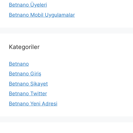
Betnano Üyeleri
Betnano Mobil Uygulamalar
Kategoriler
Betnano
Betnano Giriş
Betnano Şikayet
Betnano Twitter
Betnano Yeni Adresi