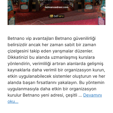
Betnano vip avantajları Betnano güvenilirliği
belirsizdir ancak her zaman sabit bir zaman
çizelgesini takip eden yarışmalar düzenler.
Dikkatinizi bu alanda uzmanlaşmış kurslara
yönlendirin, verimliliği artıran alanlarda gelişmiş
kaynaklarla daha verimli bir organizasyon kurun,
etkin uygulanabilecek sistemler oluşturun ve her
alanda başarı fırsatlarını yakalayın. Bu yöntemin
uygulanmasıyla daha etkin bir organizasyon
kurulur Betnano yeni adresi, çeşitli …
Devamını
oku…