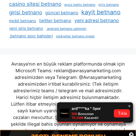
casino sitesi betnano
eşsiz bahis betnano
giris betnano
kayit betnano
girisi betnano
güncel betnano
yeni adresi betnano
twitter betnano
mobil betnano
yeni giris betnano
android betnano sahipleri
betnano spor bahisleri
şikâyetler betnano üyeler
Avrasya'nın en büyük reklam platformunda olmak için
Microsoft Teams:
reklam@avrasyamarketing.com
adresimizden veya Telegram: @Avrasyamarketing
adresimizden irtibat kurabilirsiniz. (Tek iletişim
adreslerimiz teams / telegram ve mail adresimizdir.
Harici hiçbir iletişim adresimiz bulunmamaktadır.
Lütfen itibar etmeyiniz.) Türkiye yasalarına göre 7258
sayılı kanun uyarınca yasa dışı bahis oynamanın
cezaları mevcuttur. Şu an bulunduğunuz site hiç bir
şekilde illegal bahis oyunları oynatmıyor ve oynamaya
aracı olmuyordur.
hizlicasino
|
egeslot
|
mevzubahis
|
×