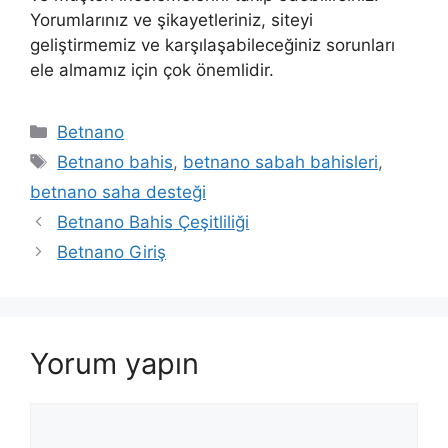
Yorumlarınız ve şikayetleriniz, siteyi
geliştirmemiz ve karşılaşabileceğiniz sorunları
ele almamız için çok önemlidir.
Kategoriler
Betnano
Etiketler
Betnano bahis
,
betnano sabah bahisleri
,
betnano saha desteği
Betnano Bahis Çeşitliliği
Betnano Giriş
Yorum yapın
Yorum