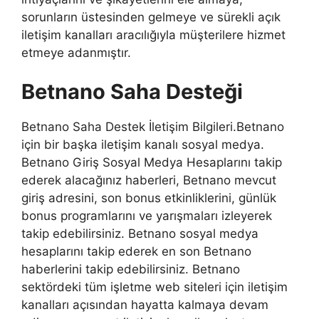
sorunların üstesinden gelmeye ve sürekli açık
iletişim kanalları aracılığıyla müşterilere hizmet
etmeye adanmıştır.
Betnano Saha Desteği
Betnano Saha Destek İletişim Bilgileri.Betnano
için bir başka iletişim kanalı sosyal medya.
Betnano Giriş Sosyal Medya Hesaplarını takip
ederek alacağınız haberleri, Betnano mevcut
giriş adresini, son bonus etkinliklerini, günlük
bonus programlarını ve yarışmaları izleyerek
takip edebilirsiniz. Betnano sosyal medya
hesaplarını takip ederek en son Betnano
haberlerini takip edebilirsiniz. Betnano
sektördeki tüm işletme web siteleri için iletişim
kanalları açısından hayatta kalmaya devam