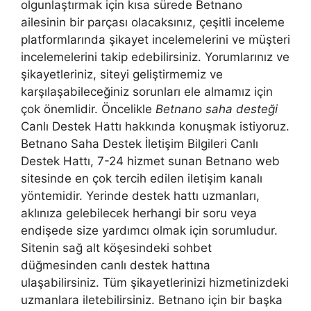
olgunlaştırmak için kısa sürede Betnano
ailesinin bir parçası olacaksınız, çeşitli inceleme
platformlarında şikayet incelemelerini ve müşteri
incelemelerini takip edebilirsiniz. Yorumlarınız ve
şikayetleriniz, siteyi geliştirmemiz ve
karşılaşabileceğiniz sorunları ele almamız için
çok önemlidir. Öncelikle
Betnano saha desteği
Canlı Destek Hattı hakkında konuşmak istiyoruz.
Betnano Saha Destek İletişim Bilgileri Canlı
Destek Hattı, 7-24 hizmet sunan Betnano web
sitesinde en çok tercih edilen iletişim kanalı
yöntemidir. Yerinde destek hattı uzmanları,
aklınıza gelebilecek herhangi bir soru veya
endişede size yardımcı olmak için sorumludur.
Sitenin sağ alt köşesindeki sohbet
düğmesinden canlı destek hattına
ulaşabilirsiniz. Tüm şikayetlerinizi hizmetinizdeki
uzmanlara iletebilirsiniz. Betnano için bir başka