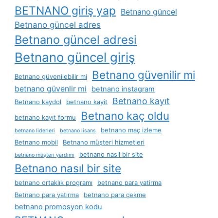
BETNANO giriş yap
Betnano güncel
Betnano güncel adres
Betnano güncel adresi
Betnano güncel giriş
Betnano güvenilir mi
Betnano güvenilebilir mi
betnano güvenlir mi
betnano instagram
Betnano kayıt
Betnano kaydol
betnano kayit
Betnano kaç oldu
betnano kayıt formu
betnano maç izleme
betnano liderleri
betnano lisans
Betnano mobil
Betnano müşteri hizmetleri
betnano nasil bir site
betnano müşteri yardımı
Betnano nasıl bir site
betnano ortaklık programı
betnano para yatirma
Betnano para yatırma
betnano para çekme
betnano promosyon kodu