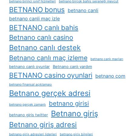
betnano birinci sınıf hizmetleri
betnano birçok bahis seçeneği mevcut
BETNANO bonus
betnano canli
betnano canli maç izle
BETNANO canlı bahis
Betnano canlı casino
Betnano canlı destek
Betnano canlı maç izleme
betnano canlı maçları
betnano canlı oyunlar
Betnano canlı yardım
BETNANO casino oyunlari
betnano com
betnano finansal açıklaması
Betnano gerçek adresi
betnano girisi
betnano gerçek zamanlı
Betnano giriş
betnano giris twitter
Betnano giriş adresi
betnano giriş adresleri liderleri
betnano giriş bilgileri