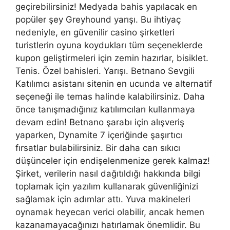
geçirebilirsiniz! Medyada bahis yapılacak en
popüler şey Greyhound yarışı. Bu ihtiyaç
nedeniyle, en güvenilir casino şirketleri
turistlerin oyuna koydukları tüm seçeneklerde
kupon geliştirmeleri için zemin hazırlar, bisiklet.
Tenis. Özel bahisleri. Yarışı. Betnano Sevgili
Katılımcı asistanı sitenin en ucunda ve alternatif
seçeneği ile temas halinde kalabilirsiniz. Daha
önce tanışmadığınız katılımcıları kullanmaya
devam edin! Betnano şarabı için alışveriş
yaparken, Dynamite 7 içeriğinde şaşırtıcı
fırsatlar bulabilirsiniz. Bir daha can sıkıcı
düşünceler için endişelenmenize gerek kalmaz!
Şirket, verilerin nasıl dağıtıldığı hakkında bilgi
toplamak için yazılım kullanarak güvenliğinizi
sağlamak için adımlar attı. Yuva makineleri
oynamak heyecan verici olabilir, ancak hemen
kazanamayacağınızı hatırlamak önemlidir. Bu