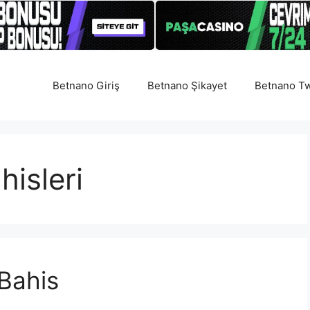
Betnano Giriş
Betnano Şikayet
Betnano Tw
isleri
 Bahis