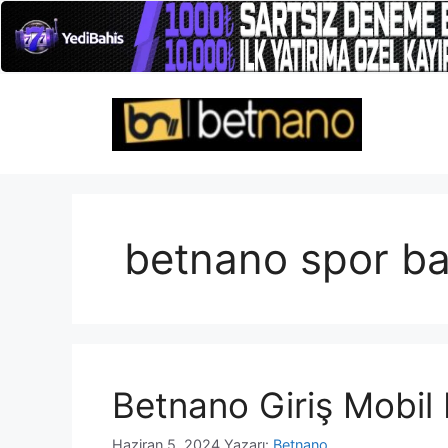
İçeriğe
atla
betnano spor bah
Betnano Giriş Mobil
Haziran 5, 2024
Yazarı:
Betnano