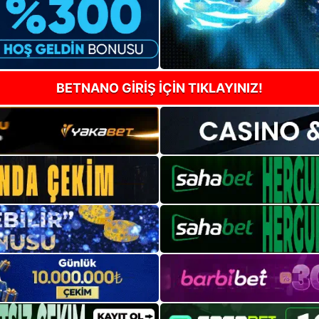
BETNANO GİRİŞ İÇİN TIKLAYINIZ!