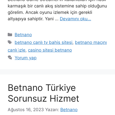
karmaşık bir canlı akış sistemine sahip olduğunu
görelim. Ancak oyunu izlemek için gerekli
altyapıya sahiptir. Yani …
Devamını oku…
Kategoriler
Betnano
Etiketler
betnano canlı tv bahis sitesi
,
betnano maçını
canlı i̇zle
,
casino sitesi betnano
Yorum yap
Betnano Türkiye
Sorunsuz Hizmet
Ağustos 16, 2023
Yazarı:
Betnano