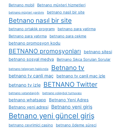
Betnano mobil
Betnano müşteri hizmetleri
betnano nasil bir site
betnano müşteri yardımı
Betnano nasıl bir site
betnano ortaklık programı
betnano para yatirma
Betnano para yatırma
betnano para çekme
betnano promosyon kodu
BETNANO promosyonları
betnano sitesi
betnano sosyal medya
Betnano Sıkça Sorulan Sorular
Betnano tv
betnano telegram hakkında
betnano tv canli maç
betnano tv canli maç izle
BETNANO Twitter
betnano tv izle
betnano vatandaşlığı
betnano voleybol turnuvası
betnano whatsapp
Betnano Yeni Adres
Betnano yeni giriş
Betnano yeni adresi
Betnano yeni güncel giriş
betnano çevrimiçi casino
betnano ödeme süreci