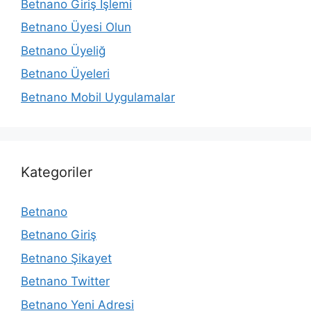
Betnano Giriş İşlemi
Betnano Üyesi Olun
Betnano Üyeliğ
Betnano Üyeleri
Betnano Mobil Uygulamalar
Kategoriler
Betnano
Betnano Giriş
Betnano Şikayet
Betnano Twitter
Betnano Yeni Adresi