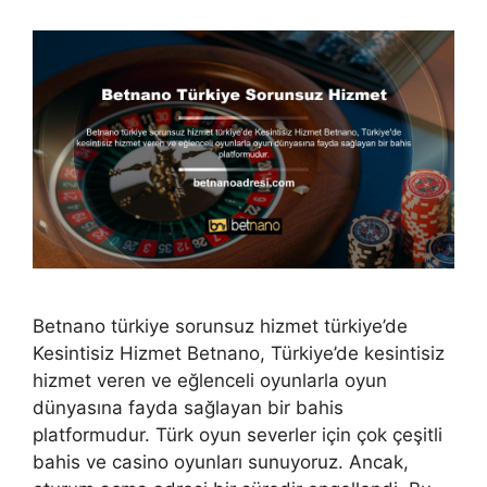
Betnano türkiye sorunsuz hizmet türkiye’de
Kesintisiz Hizmet Betnano, Türkiye’de kesintisiz
hizmet veren ve eğlenceli oyunlarla oyun
dünyasına fayda sağlayan bir bahis
platformudur. Türk oyun severler için çok çeşitli
bahis ve casino oyunları sunuyoruz. Ancak,