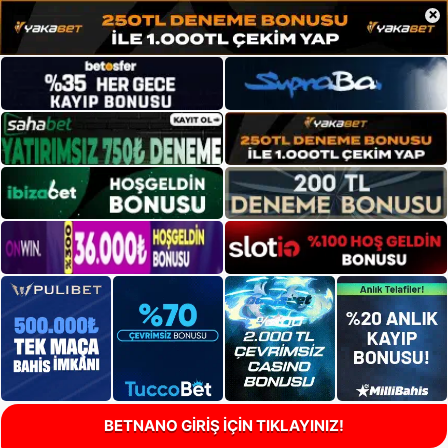
×
BETNANO GİRİŞ İÇİN TIKLAYINIZ!