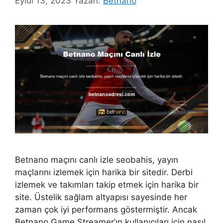
Eylül 13, 2023
Yazarı:
Betnano
Betnano maçını canlı izle seobahis, yayın
maçlarını izlemek için harika bir sitedir. Derbi
izlemek ve takımları takip etmek için harika bir
site. Üstelik sağlam altyapısı sayesinde her
zaman çok iyi performans göstermiştir. Ancak
Betnano Game Streamer’ın kullanıcıları için nasıl