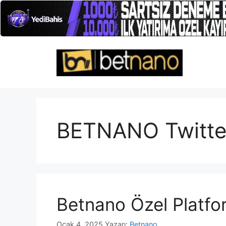
İçeriğe
atla
BETNANO Twitte
Betnano Özel Platfo
Ocak 4, 2025
Yazarı:
Betnano