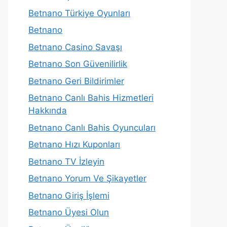
Betnano Türkiye Oyunları
Betnano
Betnano Casino Savaşı
Betnano Son Güvenilirlik
Betnano Geri Bildirimler
Betnano Canlı Bahis Hizmetleri
Hakkında
Betnano Canlı Bahis Oyuncuları
Betnano Hızı Kuponları
Betnano TV İzleyin
Betnano Yorum Ve Şikayetler
Betnano Giriş İşlemi
Betnano Üyesi Olun