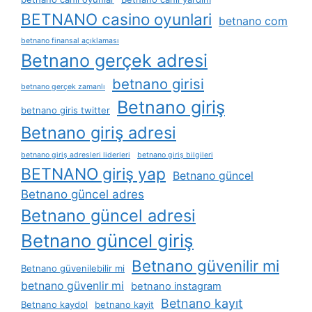
BETNANO casino oyunlari
betnano com
betnano finansal açıklaması
Betnano gerçek adresi
betnano girisi
betnano gerçek zamanlı
Betnano giriş
betnano giris twitter
Betnano giriş adresi
betnano giriş adresleri liderleri
betnano giriş bilgileri
BETNANO giriş yap
Betnano güncel
Betnano güncel adres
Betnano güncel adresi
Betnano güncel giriş
Betnano güvenilir mi
Betnano güvenilebilir mi
betnano güvenlir mi
betnano instagram
Betnano kayıt
Betnano kaydol
betnano kayit