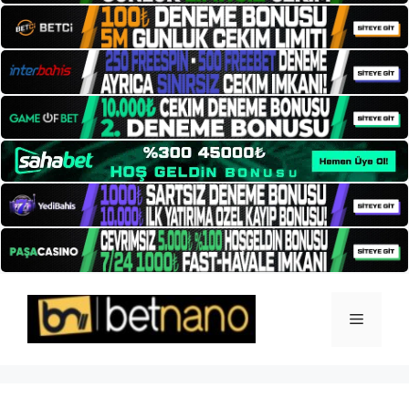
İçeriğe
atla
Menü