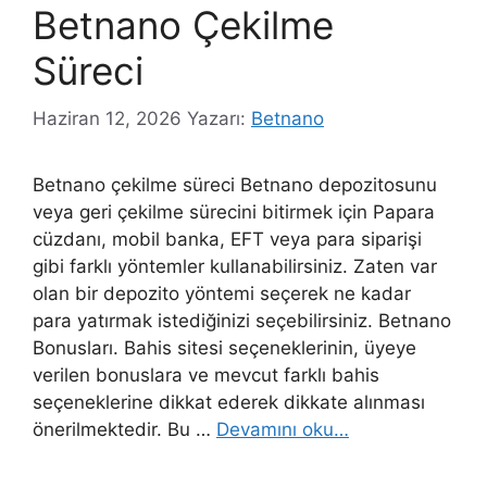
Betnano Çekilme
Süreci
Haziran 12, 2026
Yazarı:
Betnano
Betnano çekilme süreci Betnano depozitosunu
veya geri çekilme sürecini bitirmek için Papara
cüzdanı, mobil banka, EFT veya para siparişi
gibi farklı yöntemler kullanabilirsiniz. Zaten var
olan bir depozito yöntemi seçerek ne kadar
para yatırmak istediğinizi seçebilirsiniz. Betnano
Bonusları. Bahis sitesi seçeneklerinin, üyeye
verilen bonuslara ve mevcut farklı bahis
seçeneklerine dikkat ederek dikkate alınması
önerilmektedir. Bu …
Devamını oku…