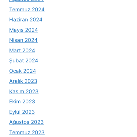
Temmuz 2024
Haziran 2024
Mayıs 2024
Nisan 2024
Mart 2024
Şubat 2024
Ocak 2024
Aralık 2023
Kasım 2023
Ekim 2023
Eylül 2023
Ağustos 2023
Temmuz 2023