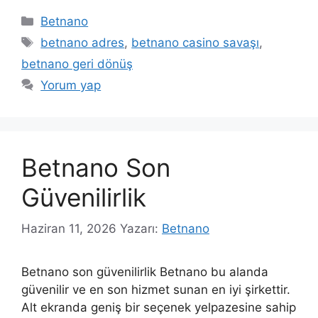
Kategoriler
Betnano
Etiketler
betnano adres
,
betnano casino savaşı
,
betnano geri dönüş
Yorum yap
Betnano Son
Güvenilirlik
Haziran 11, 2026
Yazarı:
Betnano
Betnano son güvenilirlik Betnano bu alanda
güvenilir ve en son hizmet sunan en iyi şirkettir.
Alt ekranda geniş bir seçenek yelpazesine sahip