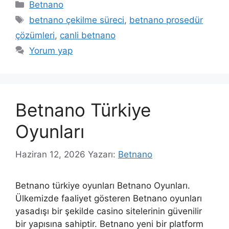
Kategoriler
Betnano
Etiketler
betnano çekilme süreci
,
betnano prosedür
çözümleri
,
canli betnano
Yorum yap
Betnano Türkiye
Oyunları
Haziran 12, 2026
Yazarı:
Betnano
Betnano türkiye oyunları Betnano Oyunları.
Ülkemizde faaliyet gösteren Betnano oyunları
yasadışı bir şekilde casino sitelerinin güvenilir
bir yapısına sahiptir. Betnano yeni bir platform