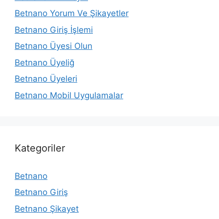
Betnano Yorum Ve Şikayetler
Betnano Giriş İşlemi
Betnano Üyesi Olun
Betnano Üyeliğ
Betnano Üyeleri
Betnano Mobil Uygulamalar
Kategoriler
Betnano
Betnano Giriş
Betnano Şikayet