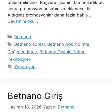
bulunabilirsiniz. Başvuru işlemini tamamladıktan
sonra promosyon hesabınıza eklenecektir.
Aldığınız promosyonlar daha fazla bahis …
Devamını oku…
Kategoriler
Betnano
Etiketler
Betnano adresi
,
Betnano Apk İndirme
Değerlendirme
,
Betnano Olumlu Tutum
Teknolojileri
Yorum yap
Betnano Giriş
Haziran 18, 2026
Yazarı:
Betnano