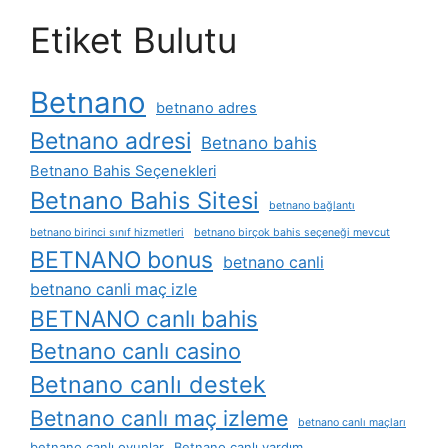
Etiket Bulutu
Betnano
betnano adres
Betnano adresi
Betnano bahis
Betnano Bahis Seçenekleri
Betnano Bahis Sitesi
betnano bağlantı
betnano birinci sınıf hizmetleri
betnano birçok bahis seçeneği mevcut
BETNANO bonus
betnano canli
betnano canli maç izle
BETNANO canlı bahis
Betnano canlı casino
Betnano canlı destek
Betnano canlı maç izleme
betnano canlı maçları
betnano canlı oyunlar
Betnano canlı yardım