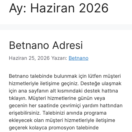
Ay:
Haziran 2026
Betnano Adresi
Haziran 25, 2026
Yazarı:
Betnano
Betnano talebinde bulunmak için lütfen müşteri
hizmetleriyle iletişime geçiniz. Desteğe ulaşmak
için ana sayfanın alt kısmındaki destek hattına
tıklayın. Müşteri hizmetlerine günün veya
gecenin her saatinde çevrimiçi yardım hattından
erişebilirsiniz. Talebinizi anında programa
ekleyecek olan müşteri hizmetleriyle iletişime
geçerek kolayca promosyon talebinde