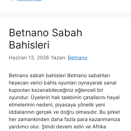
Betnano Sabah
Bahisleri
Haziran 13, 2026
Yazarı:
Betnano
Betnano sabah bahisleri Betnano sabahları
heyecan verici bahis oyunları oynayarak sanal
kuponları kazanabileceğiniz eğlenceli bir
oyundur. Üyelerin hak talebinin çatallarını hayal
etmelerinin nedeni, piyasaya yönelik yeni
iddialarının gerçek ve doğru olmasıdır. Bu şirket
her zamankinden daha fazla para kazanmanıza
yardımcı olur. Şimdi devam edin ve Afrika