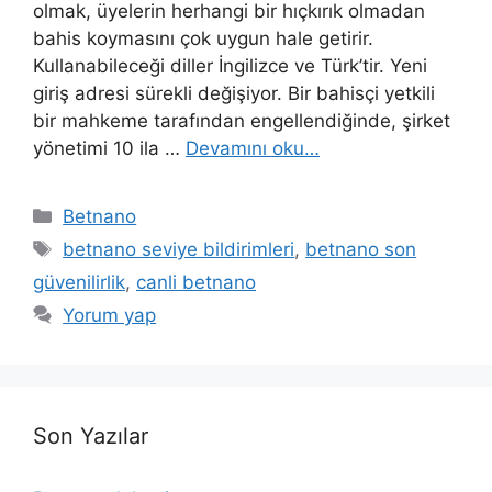
olmak, üyelerin herhangi bir hıçkırık olmadan
bahis koymasını çok uygun hale getirir.
Kullanabileceği diller İngilizce ve Türk’tir. Yeni
giriş adresi sürekli değişiyor. Bir bahisçi yetkili
bir mahkeme tarafından engellendiğinde, şirket
yönetimi 10 ila …
Devamını oku…
Kategoriler
Betnano
Etiketler
betnano seviye bildirimleri
,
betnano son
güvenilirlik
,
canli betnano
Yorum yap
Son Yazılar