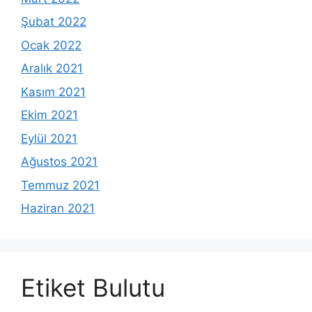
Şubat 2022
Ocak 2022
Aralık 2021
Kasım 2021
Ekim 2021
Eylül 2021
Ağustos 2021
Temmuz 2021
Haziran 2021
Etiket Bulutu