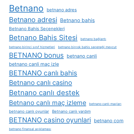
Betnano
betnano adres
Betnano adresi
Betnano bahis
Betnano Bahis Seçenekleri
Betnano Bahis Sitesi
betnano bağlantı
betnano birinci sınıf hizmetleri
betnano birçok bahis seçeneği mevcut
BETNANO bonus
betnano canli
betnano canli maç izle
BETNANO canlı bahis
Betnano canlı casino
Betnano canlı destek
Betnano canlı maç izleme
betnano canlı maçları
betnano canlı oyunlar
Betnano canlı yardım
BETNANO casino oyunlari
betnano com
betnano finansal açıklaması