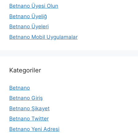
Betnano Üyesi Olun
Betnano Üyeliğ
Betnano Üyeleri
Betnano Mobil Uygulamalar
Kategoriler
Betnano
Betnano Giriş
Betnano Şikayet
Betnano Twitter
Betnano Yeni Adresi