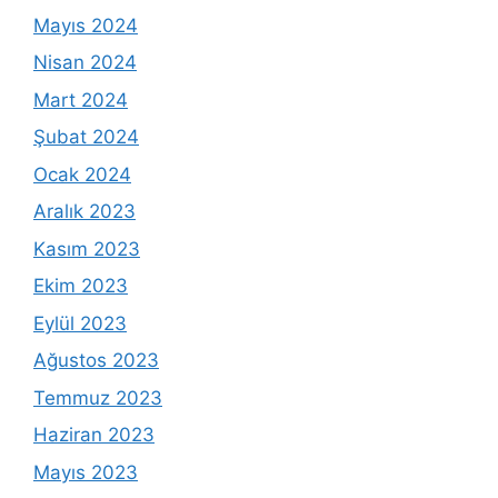
Mayıs 2024
Nisan 2024
Mart 2024
Şubat 2024
Ocak 2024
Aralık 2023
Kasım 2023
Ekim 2023
Eylül 2023
Ağustos 2023
Temmuz 2023
Haziran 2023
Mayıs 2023