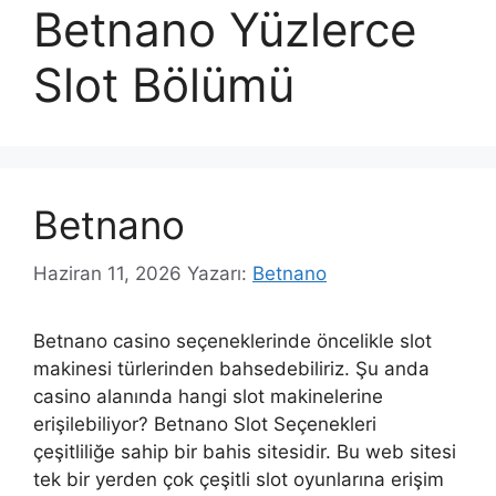
Betnano Yüzlerce
Slot Bölümü
Betnano
Haziran 11, 2026
Yazarı:
Betnano
Betnano casino seçeneklerinde öncelikle slot
makinesi türlerinden bahsedebiliriz. Şu anda
casino alanında hangi slot makinelerine
erişilebiliyor? Betnano Slot Seçenekleri
çeşitliliğe sahip bir bahis sitesidir. Bu web sitesi
tek bir yerden çok çeşitli slot oyunlarına erişim