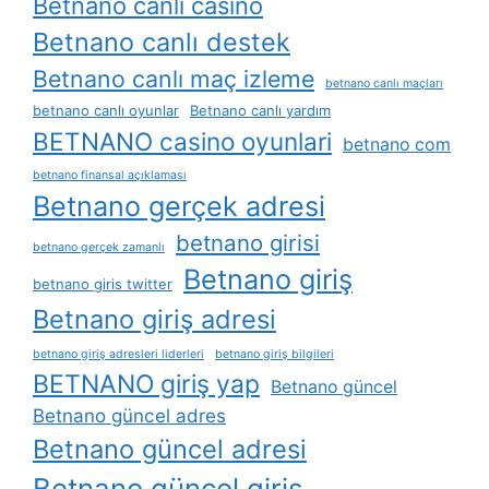
Betnano canlı casino
Betnano canlı destek
Betnano canlı maç izleme
betnano canlı maçları
betnano canlı oyunlar
Betnano canlı yardım
BETNANO casino oyunlari
betnano com
betnano finansal açıklaması
Betnano gerçek adresi
betnano girisi
betnano gerçek zamanlı
Betnano giriş
betnano giris twitter
Betnano giriş adresi
betnano giriş adresleri liderleri
betnano giriş bilgileri
BETNANO giriş yap
Betnano güncel
Betnano güncel adres
Betnano güncel adresi
Betnano güncel giriş