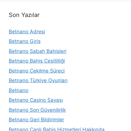
Son Yazılar
Betnano Adresi
Betnano Giriş
Betnano Sabah Bahisleri
Betnano Bahis Çeşitliliği
Betnano Çekilme Süreci
Betnano Türkiye Oyunları
Betnano
Betnano Casino Savaşı
Betnano Son Güvenilirlik
Betnano Geri Bildirimler
Betnano Canlı Bahis Hizmetleri Hakkında