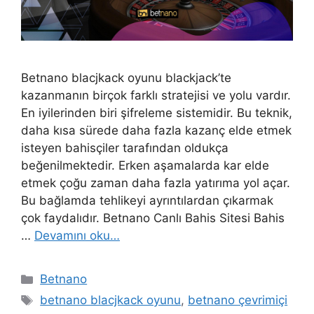
Betnano blacjkack oyunu blackjack’te
kazanmanın birçok farklı stratejisi ve yolu vardır.
En iyilerinden biri şifreleme sistemidir. Bu teknik,
daha kısa sürede daha fazla kazanç elde etmek
isteyen bahisçiler tarafından oldukça
beğenilmektedir. Erken aşamalarda kar elde
etmek çoğu zaman daha fazla yatırıma yol açar.
Bu bağlamda tehlikeyi ayrıntılardan çıkarmak
çok faydalıdır. Betnano Canlı Bahis Sitesi Bahis
…
Devamını oku…
Kategoriler
Betnano
Etiketler
betnano blacjkack oyunu
,
betnano çevrimiçi