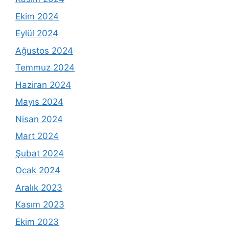
Ekim 2024
Eylül 2024
Ağustos 2024
Temmuz 2024
Haziran 2024
Mayıs 2024
Nisan 2024
Mart 2024
Şubat 2024
Ocak 2024
Aralık 2023
Kasım 2023
Ekim 2023