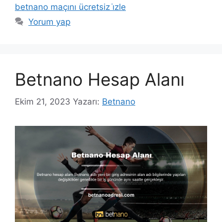
betnano maçını ücretsiz i̇zle
Yorum yap
Betnano Hesap Alanı
Ekim 21, 2023
Yazarı:
Betnano