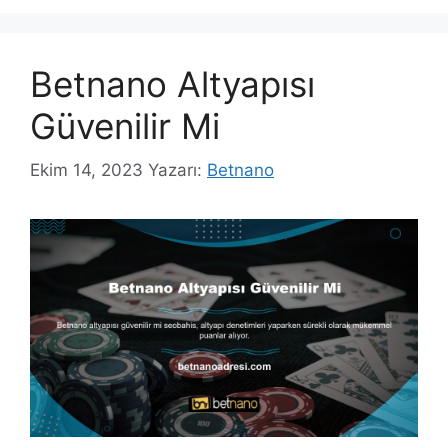
Betnano Altyapısı
Güvenilir Mi
Ekim 14, 2023
Yazarı:
Betnano