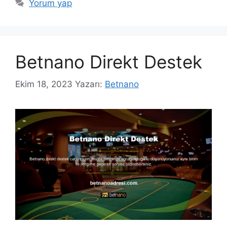
Yorum yap
Betnano Direkt Destek
Ekim 18, 2023
Yazarı:
Betnano