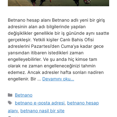
Betnano hesap alanı Betnano adlı yeni bir giriş
adresinin alan adı bilgilerinde yapılan
değişiklikler genellikle bir iş gününde aynı saatte
gerçekleşir. Yetkili kişiler Canlı Bahis Ofisi
adreslerini Pazartesi’den Cuma’ya kadar gece
yarısından itibaren istedikleri zaman
engelleyebilirler. Ve şu anda hiç kimse tam
olarak ne zaman engelleneceğinizi tahmin
edemez. Ancak adresler hafta sonları nadiren
engellenir. Bir …
Devamını oku…
Kategoriler
Betnano
Etiketler
betnano e-posta adresi
,
betnano hesap
alanı
,
betnano nasil bir site