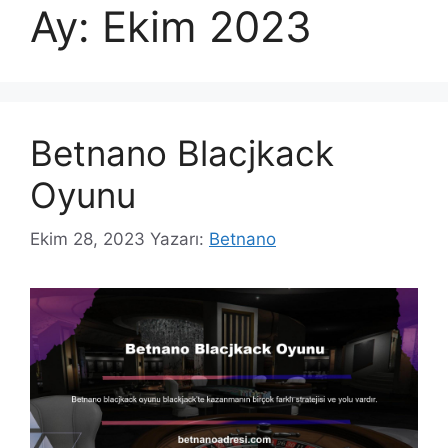
Ay:
Ekim 2023
Betnano Blacjkack
Oyunu
Ekim 28, 2023
Yazarı:
Betnano