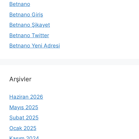
Betnano
Betnano Giriş
Betnano Şikayet
Betnano Twitter
Betnano Yeni Adresi
Arşivler
Haziran 2026
Mayıs 2025
Şubat 2025
Ocak 2025
Kasım 2024