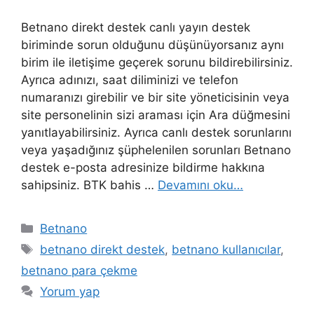
Betnano direkt destek canlı yayın destek
biriminde sorun olduğunu düşünüyorsanız aynı
birim ile iletişime geçerek sorunu bildirebilirsiniz.
Ayrıca adınızı, saat diliminizi ve telefon
numaranızı girebilir ve bir site yöneticisinin veya
site personelinin sizi araması için Ara düğmesini
yanıtlayabilirsiniz. Ayrıca canlı destek sorunlarını
veya yaşadığınız şüphelenilen sorunları Betnano
destek e-posta adresinize bildirme hakkına
sahipsiniz. BTK bahis …
Devamını oku…
Kategoriler
Betnano
Etiketler
betnano direkt destek
,
betnano kullanıcılar
,
betnano para çekme
Yorum yap