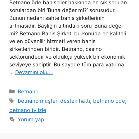
Betnano öde bahisçiler hakkında en sık sorulan
sorulardan biri ‘Buna değer mi?’ sorusudur.
Bunun nedeni sahte bahis şirketlerinin
artmasıdır. Başlığın altındaki soru ‘Buna değer
mi? Betnano Bahis Şirketi bu konuda en kaliteli
ve en güvenilir hizmeti veren bahis
şirketlerinden biridir. Betnano, casino
sektöründedir ve oldukça yüksek bir ekonomik
seviyeye sahiptir. Bu sayede tüm para yatırma
…
Devamını oku…
Kategoriler
Betnano
Etiketler
betnano müşteri destek hattı
,
betnano öde
,
betnano tv izle
Yorum yap