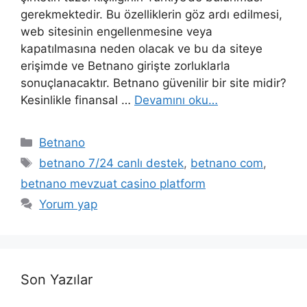
gerekmektedir. Bu özelliklerin göz ardı edilmesi,
web sitesinin engellenmesine veya
kapatılmasına neden olacak ve bu da siteye
erişimde ve Betnano girişte zorluklarla
sonuçlanacaktır. Betnano güvenilir bir site midir?
Kesinlikle finansal …
Devamını oku…
Kategoriler
Betnano
Etiketler
betnano 7/24 canlı destek
,
betnano com
,
betnano mevzuat casino platform
Yorum yap
Son Yazılar