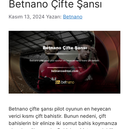
Betnano Çifte Şansı
Kasım 13, 2024
Yazarı:
Betnano
Betnano çifte şansı pilot oyunun en heyecan
verici kısmı çift bahistir. Bunun nedeni, çift
bahislerin bir elinize iki somut bahis koymanıza