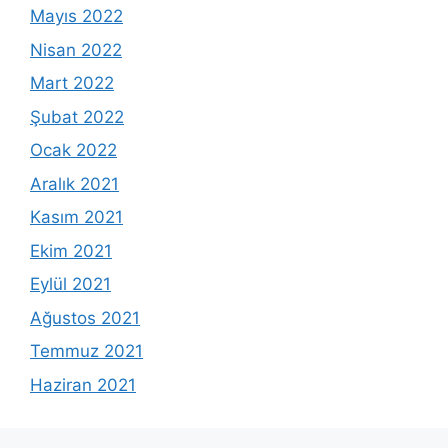
Mayıs 2022
Nisan 2022
Mart 2022
Şubat 2022
Ocak 2022
Aralık 2021
Kasım 2021
Ekim 2021
Eylül 2021
Ağustos 2021
Temmuz 2021
Haziran 2021