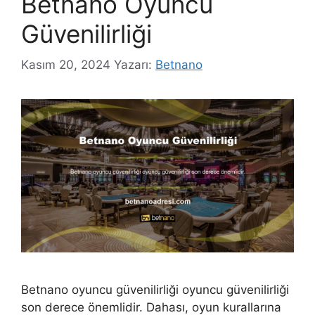
Betnano Oyuncu
Güvenilirliği
Kasım 20, 2024
Yazarı:
Betnano
Betnano oyuncu güvenilirliği oyuncu güvenilirliği
son derece önemlidir. Dahası, oyun kurallarına