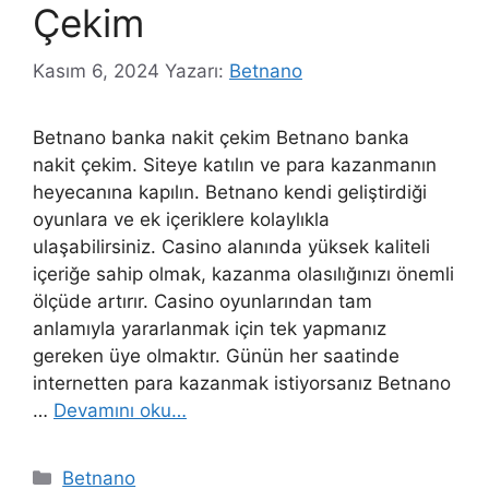
Çekim
Kasım 6, 2024
Yazarı:
Betnano
Betnano banka nakit çekim Betnano banka
nakit çekim. Siteye katılın ve para kazanmanın
heyecanına kapılın. Betnano kendi geliştirdiği
oyunlara ve ek içeriklere kolaylıkla
ulaşabilirsiniz. Casino alanında yüksek kaliteli
içeriğe sahip olmak, kazanma olasılığınızı önemli
ölçüde artırır. Casino oyunlarından tam
anlamıyla yararlanmak için tek yapmanız
gereken üye olmaktır. Günün her saatinde
internetten para kazanmak istiyorsanız Betnano
…
Devamını oku…
Kategoriler
Betnano