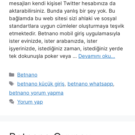
mesajları kendi kişisel Twitter hesabınıza da
aktarabilirsiniz. Bunda yanlış bir şey yok. Bu
bağlamda bu web sitesi sizi ahlaki ve sosyal
standartlara uygun cümleler oluşturmaya teşvik
etmektedir. Betnano mobil giriş uygulamasıyla
ister evinizde, ister arabanızda, ister
işyerinizde, istediğiniz zaman, istediğiniz yerde
tek dokunuşla poker veya …
Devamını oku…
Kategoriler
Betnano
Etiketler
betnano küçük giriş
,
betnano whatsapp
,
betnano yorum yapma
Yorum yap