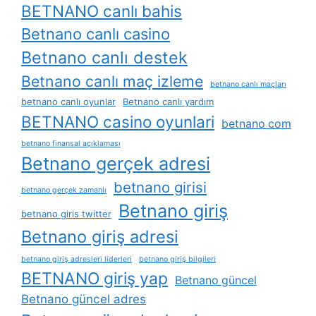
BETNANO canlı bahis
Betnano canlı casino
Betnano canlı destek
Betnano canlı maç izleme
betnano canlı maçları
betnano canlı oyunlar
Betnano canlı yardım
BETNANO casino oyunlari
betnano com
betnano finansal açıklaması
Betnano gerçek adresi
betnano girisi
betnano gerçek zamanlı
Betnano giriş
betnano giris twitter
Betnano giriş adresi
betnano giriş adresleri liderleri
betnano giriş bilgileri
BETNANO giriş yap
Betnano güncel
Betnano güncel adres