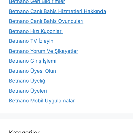
Betnano Geri Bildirimler
Betnano Canlı Bahis Hizmetleri Hakkında
Betnano Canlı Bahis Oyuncuları
Betnano Hızı Kuponları
Betnano TV İzleyin
Betnano Yorum Ve Şikayetler
Betnano Giriş İşlemi
Betnano Üyesi Olun
Betnano Üyeliğ
Betnano Üyeleri
Betnano Mobil Uygulamalar
Kategoriler