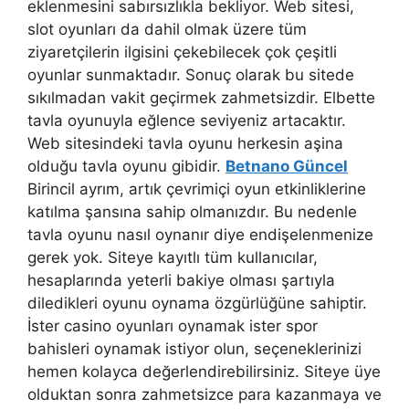
eklenmesini sabırsızlıkla bekliyor. Web sitesi,
slot oyunları da dahil olmak üzere tüm
ziyaretçilerin ilgisini çekebilecek çok çeşitli
oyunlar sunmaktadır. Sonuç olarak bu sitede
sıkılmadan vakit geçirmek zahmetsizdir. Elbette
tavla oyunuyla eğlence seviyeniz artacaktır.
Web sitesindeki tavla oyunu herkesin aşina
olduğu tavla oyunu gibidir.
Betnano Güncel
Birincil ayrım, artık çevrimiçi oyun etkinliklerine
katılma şansına sahip olmanızdır. Bu nedenle
tavla oyunu nasıl oynanır diye endişelenmenize
gerek yok. Siteye kayıtlı tüm kullanıcılar,
hesaplarında yeterli bakiye olması şartıyla
diledikleri oyunu oynama özgürlüğüne sahiptir.
İster casino oyunları oynamak ister spor
bahisleri oynamak istiyor olun, seçeneklerinizi
hemen kolayca değerlendirebilirsiniz. Siteye üye
olduktan sonra zahmetsizce para kazanmaya ve