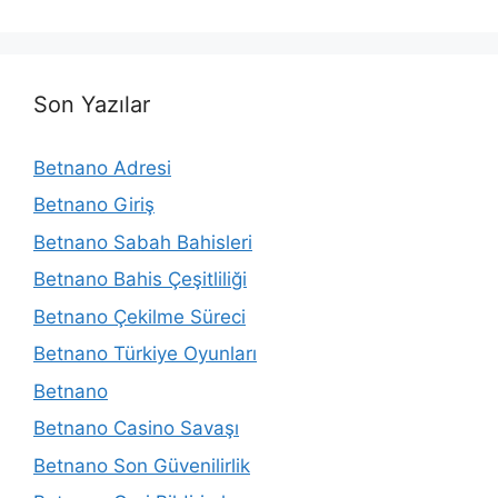
Son Yazılar
Betnano Adresi
Betnano Giriş
Betnano Sabah Bahisleri
Betnano Bahis Çeşitliliği
Betnano Çekilme Süreci
Betnano Türkiye Oyunları
Betnano
Betnano Casino Savaşı
Betnano Son Güvenilirlik