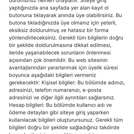
durumunuz hemen onaylanır. Siteye giriş
yaptığınızda ana sayfada yer alan kayıt ol
butonuna tıklayarak anında üye olabilirsiniz. Bu
butona tıkladığınızda üye olmanız için yeterli,
eksiksiz doldurulmuş ve hatasız bir forma
yönlendirileceksiniz. Gerekli tüm bilgilerin doğru
bir şekilde doldurulmasına dikkat edilmesi,
ileride yaşanabilecek sorunların önlenmesi
açısından çok önemlidir. Bu web sitesinin
avantajlarından yararlanmak için üyelik süresi
boyunca aşağıdaki bilgileri vermeniz
gerekecektir: Kişisel bilgiler: Bu bölümde adınızı,
adresinizi, telefon numaranızı, e-posta
adresinizi ve diğer ilgili ayrıntıları sağlarsınız.
Hesap bilgileri: Bu bölümde kullanıcı adı ve
ödeme detayları gibi siteye giriş yaparken
kullanılacak bilgileri oluşturursunuz. Gerekli tüm
bilgileri doğru bir şekilde sağladığınız takdirde