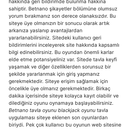
hakkında geri bildirimde bulunma hakkına
sahiptir. Betnano şikayetler bölümüne olumsuz
yorum bırakmanız son derece olanaksızdır. Bu
siteye üye olmanızın bir sonucu olarak artık
arkanıza yaslanıp avantajlardan
yararlanabilirsiniz. Sitedeki kullanıcı geri
bildirimlerini inceleyerek site hakkında kapsamlı
bilgi edinebilirsiniz. Bu oyundan önemli karlar
elde etme potansiyeliniz var. Sitede tavla keyfi
yaşamak ve diğer özelliklerden sorunsuz bir
şekilde yararlanmak için giriş yapmanız
gerekmektedir. Siteye erişim sağlamak için
öncelikle üye olmanız gerekmektedir. Birkaç
dakika içerisinde siteye kolayca kayıt olabilir ve
dilediğiniz oyunu oynamaya başlayabilirsiniz.
Betnano tavla oyunu blackjack oyunu
tavla
uygulaması siteye eklenen son oyunlardan
biriydi. Pek çok kullanıcı bu oyunun web sitesine