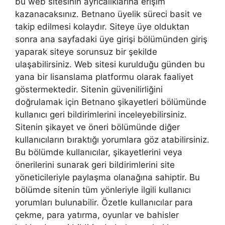
bu web sitesinin ayrıcalıklarına erişim
kazanacaksınız. Betnano üyelik süreci basit ve
takip edilmesi kolaydır. Siteye üye olduktan
sonra ana sayfadaki üye girişi bölümünden giriş
yaparak siteye sorunsuz bir şekilde
ulaşabilirsiniz. Web sitesi kurulduğu günden bu
yana bir lisanslama platformu olarak faaliyet
göstermektedir. Sitenin güvenilirliğini
doğrulamak için Betnano şikayetleri bölümünde
kullanıcı geri bildirimlerini inceleyebilirsiniz.
Sitenin şikayet ve öneri bölümünde diğer
kullanıcıların bıraktığı yorumlara göz atabilirsiniz.
Bu bölümde kullanıcılar, şikayetlerini veya
önerilerini sunarak geri bildirimlerini site
yöneticileriyle paylaşma olanağına sahiptir. Bu
bölümde sitenin tüm yönleriyle ilgili kullanıcı
yorumları bulunabilir. Özetle kullanıcılar para
çekme, para yatırma, oyunlar ve bahisler