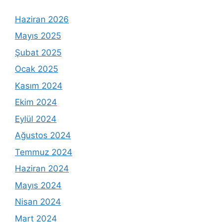
Haziran 2026
Mayıs 2025
Şubat 2025
Ocak 2025
Kasım 2024
Ekim 2024
Eylül 2024
Ağustos 2024
Temmuz 2024
Haziran 2024
Mayıs 2024
Nisan 2024
Mart 2024