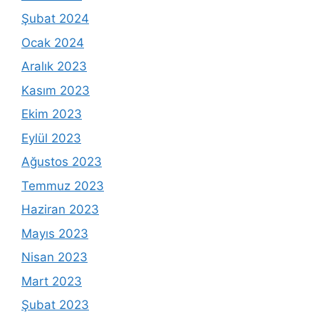
Şubat 2024
Ocak 2024
Aralık 2023
Kasım 2023
Ekim 2023
Eylül 2023
Ağustos 2023
Temmuz 2023
Haziran 2023
Mayıs 2023
Nisan 2023
Mart 2023
Şubat 2023