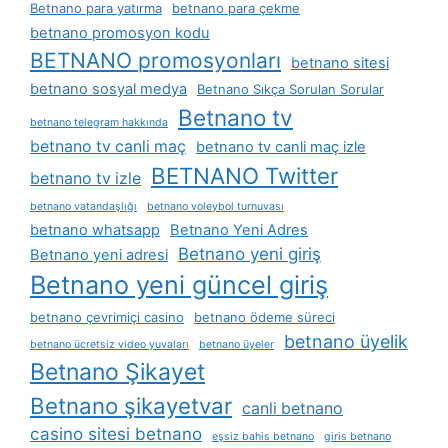
Betnano para yatırma
betnano para çekme
betnano promosyon kodu
BETNANO promosyonları
betnano sitesi
betnano sosyal medya
Betnano Sıkça Sorulan Sorular
Betnano tv
betnano telegram hakkında
betnano tv canli maç
betnano tv canli maç izle
BETNANO Twitter
betnano tv izle
betnano vatandaşlığı
betnano voleybol turnuvası
betnano whatsapp
Betnano Yeni Adres
Betnano yeni giriş
Betnano yeni adresi
Betnano yeni güncel giriş
betnano çevrimiçi casino
betnano ödeme süreci
betnano üyelik
betnano ücretsiz video yuvaları
betnano üyeler
Betnano Şikayet
Betnano şikayetvar
canli betnano
casino sitesi betnano
eşsiz bahis betnano
giris betnano