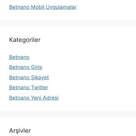
Betnano Mobil Uygulamalar
Kategoriler
Betnano
Betnano Giriş
Betnano Şikayet
Betnano Twitter
Betnano Yeni Adresi
Arşivler