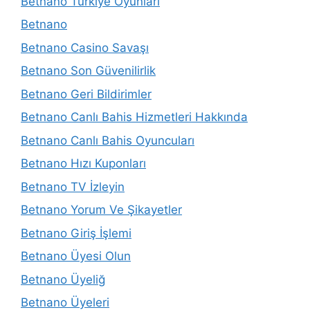
Betnano Türkiye Oyunları
Betnano
Betnano Casino Savaşı
Betnano Son Güvenilirlik
Betnano Geri Bildirimler
Betnano Canlı Bahis Hizmetleri Hakkında
Betnano Canlı Bahis Oyuncuları
Betnano Hızı Kuponları
Betnano TV İzleyin
Betnano Yorum Ve Şikayetler
Betnano Giriş İşlemi
Betnano Üyesi Olun
Betnano Üyeliğ
Betnano Üyeleri