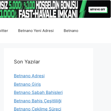
itter
Betnano Yeni Adresi
Betnano
Son Yazılar
Betnano Adresi
Betnano Giriş
Betnano Sabah Bahisleri
Betnano Bahis Çeşitliliği
Betnano Çekilme Süreci