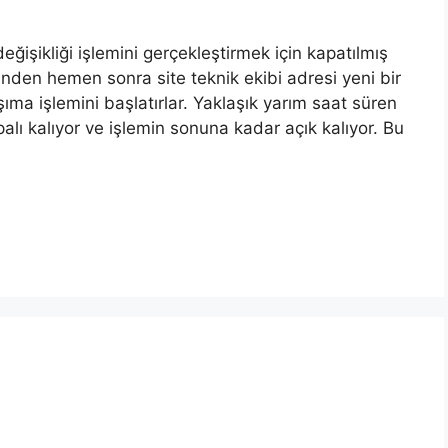
ğişikliği işlemini gerçekleştirmek için kapatılmış
nden hemen sonra site teknik ekibi adresi yeni bir
ıma işlemini başlatırlar. Yaklaşık yarım saat süren
alı kalıyor ve işlemin sonuna kadar açık kalıyor. Bu