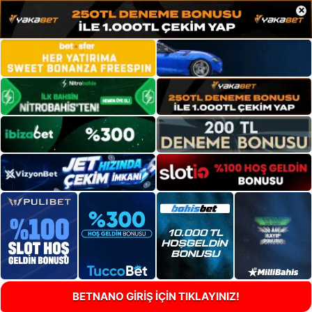
×
BETNANO GİRİŞ İÇİN TIKLAYINIZ!