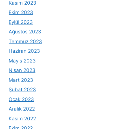
Kasım 2023
Ekim 2023
Eylül 2023
Ağustos 2023
Temmuz 2023
Haziran 2023
Mayıs 2023
Nisan 2023
Mart 2023
Şubat 2023
Ocak 2023
Aralık 2022
Kasım 2022
Ekim 2022