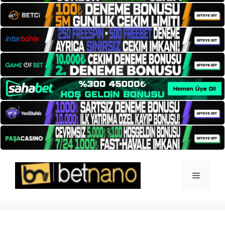
İçeriğe
atla
Menü