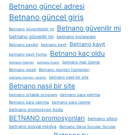
Betnano güncel adresi
Betnano güncel giriş
Betnano güvenilir mi
Betnano güvenilebilir mi
betnano güvenlir mi
betnano instagram
Betnano kayıt
Betnano kaydol
betnano kayit
Betnano kaç oldu
betnano kayıt formu
betnano maç izleme
betnano liderleri
betnano lisans
Betnano mobil
Betnano müşteri hizmetleri
betnano nasil bir site
betnano müşteri yardımı
Betnano nasıl bir site
betnano ortaklık programı
betnano para yatirma
Betnano para yatırma
betnano para çekme
betnano promosyon kodu
BETNANO promosyonları
betnano sitesi
betnano sosyal medya
Betnano Sıkça Sorulan Sorular