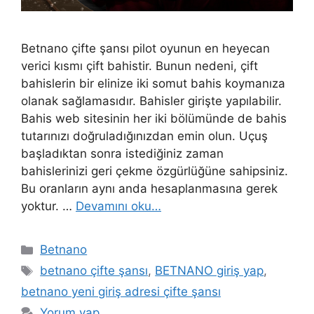
Betnano çifte şansı pilot oyunun en heyecan
verici kısmı çift bahistir. Bunun nedeni, çift
bahislerin bir elinize iki somut bahis koymanıza
olanak sağlamasıdır. Bahisler girişte yapılabilir.
Bahis web sitesinin her iki bölümünde de bahis
tutarınızı doğruladığınızdan emin olun. Uçuş
başladıktan sonra istediğiniz zaman
bahislerinizi geri çekme özgürlüğüne sahipsiniz.
Bu oranların aynı anda hesaplanmasına gerek
yoktur. …
Devamını oku…
Kategoriler
Betnano
Etiketler
betnano çifte şansı
,
BETNANO giriş yap
,
betnano yeni giriş adresi çifte şansı
Yorum yap