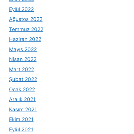
Eylül 2022
Ağustos 2022
Temmuz 2022
Haziran 2022
Mayıs 2022
Nisan 2022
Mart 2022
Şubat 2022
Ocak 2022
Aralık 2021
Kasım 2021
Ekim 2021
Eylül 2021