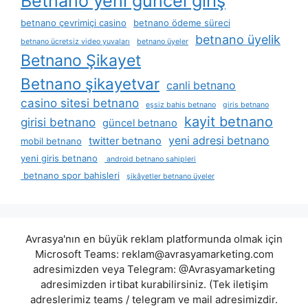
Betnano yeni güncel giriş
betnano çevrimiçi casino
betnano ödeme süreci
betnano üyelik
betnano ücretsiz video yuvaları
betnano üyeler
Betnano Şikayet
Betnano şikayetvar
canli betnano
casino sitesi betnano
eşsiz bahis betnano
giris betnano
kayit betnano
girisi betnano
güncel betnano
yeni adresi betnano
twitter betnano
mobil betnano
yeni giris betnano
android betnano sahipleri
betnano spor bahisleri
şikâyetler betnano üyeler
Avrasya'nın en büyük reklam platformunda olmak için
Microsoft Teams:
reklam@avrasyamarketing.com
adresimizden veya Telegram: @Avrasyamarketing
adresimizden irtibat kurabilirsiniz. (Tek iletişim
adreslerimiz teams / telegram ve mail adresimizdir.