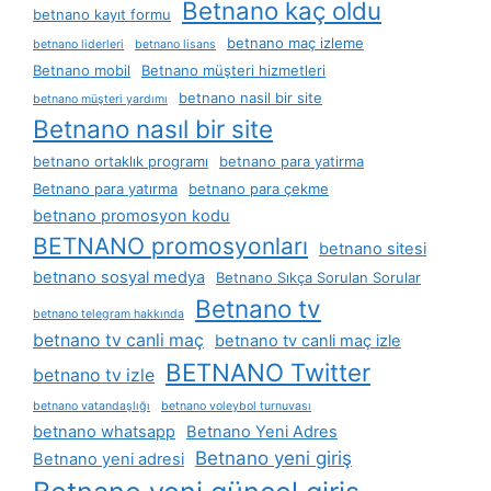
Betnano kaç oldu
betnano kayıt formu
betnano maç izleme
betnano liderleri
betnano lisans
Betnano mobil
Betnano müşteri hizmetleri
betnano nasil bir site
betnano müşteri yardımı
Betnano nasıl bir site
betnano ortaklık programı
betnano para yatirma
Betnano para yatırma
betnano para çekme
betnano promosyon kodu
BETNANO promosyonları
betnano sitesi
betnano sosyal medya
Betnano Sıkça Sorulan Sorular
Betnano tv
betnano telegram hakkında
betnano tv canli maç
betnano tv canli maç izle
BETNANO Twitter
betnano tv izle
betnano vatandaşlığı
betnano voleybol turnuvası
betnano whatsapp
Betnano Yeni Adres
Betnano yeni giriş
Betnano yeni adresi