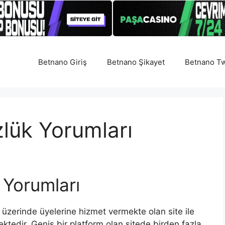
Betnano Giriş
Betnano Şikayet
Betnano Tw
lük Yorumları
 Yorumları
 üzerinde üyelerine hizmet vermekte olan site ile
tmektedir. Geniş bir platform olan sitede birden fazla