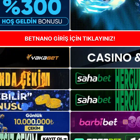
BETNANO GİRİŞ İÇİN TIKLAYINIZ!