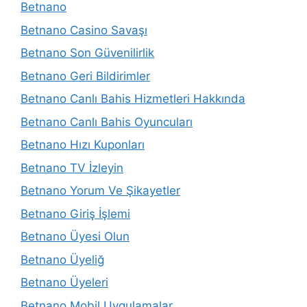
Betnano
Betnano Casino Savaşı
Betnano Son Güvenilirlik
Betnano Geri Bildirimler
Betnano Canlı Bahis Hizmetleri Hakkında
Betnano Canlı Bahis Oyuncuları
Betnano Hızı Kuponları
Betnano TV İzleyin
Betnano Yorum Ve Şikayetler
Betnano Giriş İşlemi
Betnano Üyesi Olun
Betnano Üyeliğ
Betnano Üyeleri
Betnano Mobil Uygulamalar