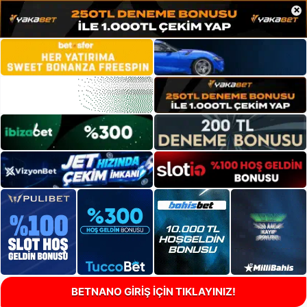
×
BETNANO GİRİŞ İÇİN TIKLAYINIZ!