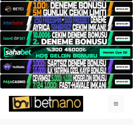
İçeriğe
atla
Menü