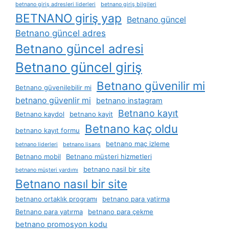
betnano giriş adresleri liderleri
betnano giriş bilgileri
BETNANO giriş yap
Betnano güncel
Betnano güncel adres
Betnano güncel adresi
Betnano güncel giriş
Betnano güvenilir mi
Betnano güvenilebilir mi
betnano güvenlir mi
betnano instagram
Betnano kayıt
Betnano kaydol
betnano kayit
Betnano kaç oldu
betnano kayıt formu
betnano maç izleme
betnano liderleri
betnano lisans
Betnano mobil
Betnano müşteri hizmetleri
betnano nasil bir site
betnano müşteri yardımı
Betnano nasıl bir site
betnano ortaklık programı
betnano para yatirma
Betnano para yatırma
betnano para çekme
betnano promosyon kodu