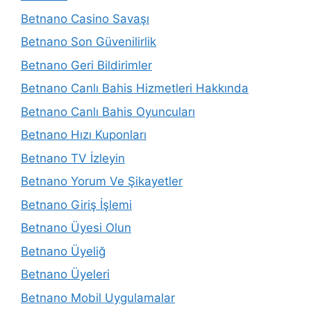
Betnano Casino Savaşı
Betnano Son Güvenilirlik
Betnano Geri Bildirimler
Betnano Canlı Bahis Hizmetleri Hakkında
Betnano Canlı Bahis Oyuncuları
Betnano Hızı Kuponları
Betnano TV İzleyin
Betnano Yorum Ve Şikayetler
Betnano Giriş İşlemi
Betnano Üyesi Olun
Betnano Üyeliğ
Betnano Üyeleri
Betnano Mobil Uygulamalar