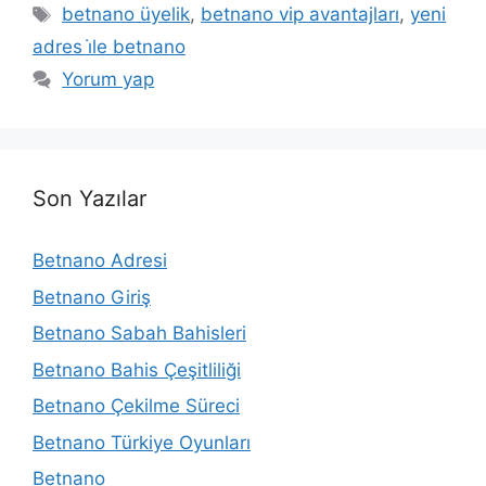
Etiketler
betnano üyelik
,
betnano vip avantajları
,
yeni
adres i̇le betnano
Yorum yap
Son Yazılar
Betnano Adresi
Betnano Giriş
Betnano Sabah Bahisleri
Betnano Bahis Çeşitliliği
Betnano Çekilme Süreci
Betnano Türkiye Oyunları
Betnano