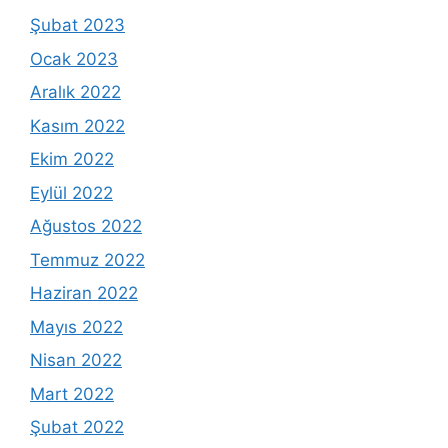
Şubat 2023
Ocak 2023
Aralık 2022
Kasım 2022
Ekim 2022
Eylül 2022
Ağustos 2022
Temmuz 2022
Haziran 2022
Mayıs 2022
Nisan 2022
Mart 2022
Şubat 2022