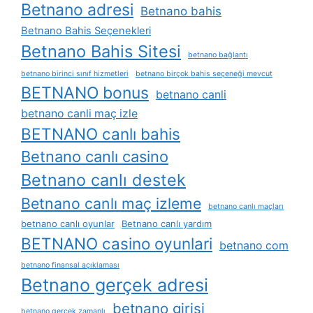
Betnano adresi
Betnano bahis
Betnano Bahis Seçenekleri
Betnano Bahis Sitesi
betnano bağlantı
betnano birinci sınıf hizmetleri
betnano birçok bahis seçeneği mevcut
BETNANO bonus
betnano canli
betnano canli maç izle
BETNANO canlı bahis
Betnano canlı casino
Betnano canlı destek
Betnano canlı maç izleme
betnano canlı maçları
betnano canlı oyunlar
Betnano canlı yardım
BETNANO casino oyunlari
betnano com
betnano finansal açıklaması
Betnano gerçek adresi
betnano girisi
betnano gerçek zamanlı