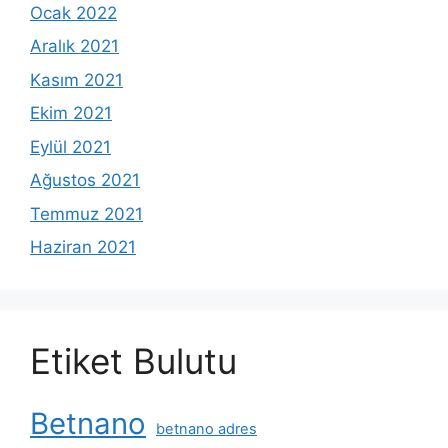
Ocak 2022
Aralık 2021
Kasım 2021
Ekim 2021
Eylül 2021
Ağustos 2021
Temmuz 2021
Haziran 2021
Etiket Bulutu
Betnano
betnano adres