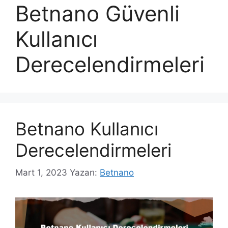
Betnano Güvenli
Kullanıcı
Derecelendirmeleri
Betnano Kullanıcı
Derecelendirmeleri
Mart 1, 2023
Yazarı:
Betnano