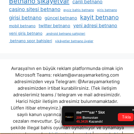
Betnano şikayetvar
canli betnano
casino sitesi betnano
eşsiz bahis betnano
giris betnano
kayit betnano
girisi betnano
güncel betnano
yeni adresi betnano
twitter betnano
mobil betnano
yeni giris betnano
android betnano sahipleri
betnano spor bahisleri
şikâyetler betnano üyeler
Avrasya'nın en büyük reklam platformunda olmak için
Microsoft Teams:
reklam@avrasyamarketing.com
adresimizden veya Telegram: @Avrasyamarketing
adresimizden irtibat kurabilirsiniz. (Tek iletişim
adreslerimiz teams / telegram ve mail adresimizdir.
Harici hiçbir iletişim adresimiz bulunmamaktadır.
Lütfen itibar etmeyiniz.) Türkiye yasalarına göre 7258
sayılı kanun uyarınca yasa dışı bahis oynamanın
cezaları mevcuttur. Şu an bulunduğunuz site hiç bir
şekilde illegal bahis oyunları oynatmıyor ve oynamaya