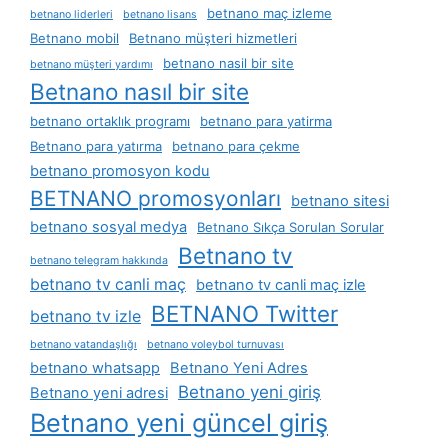
betnano maç izleme
betnano liderleri
betnano lisans
Betnano mobil
Betnano müşteri hizmetleri
betnano nasil bir site
betnano müşteri yardımı
Betnano nasıl bir site
betnano ortaklık programı
betnano para yatirma
Betnano para yatırma
betnano para çekme
betnano promosyon kodu
BETNANO promosyonları
betnano sitesi
betnano sosyal medya
Betnano Sıkça Sorulan Sorular
Betnano tv
betnano telegram hakkında
betnano tv canli maç
betnano tv canli maç izle
BETNANO Twitter
betnano tv izle
betnano vatandaşlığı
betnano voleybol turnuvası
betnano whatsapp
Betnano Yeni Adres
Betnano yeni giriş
Betnano yeni adresi
Betnano yeni güncel giriş