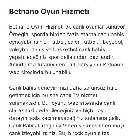
Betnano Oyun Hizmeti
Betnano Oyun Hizmeti de canlı oyunlar sunuyor.
Örneğin, sporda birden fazla etapta canlı bahis
oynayabilirsiniz. Futbol, ​​salon futbolu, beyzbol,
voleybol, tenis ve basketbol canlı bahis
yapabileceğiniz spor dallarından bazılarıdır.
Anında itfa tutarının en karlı versiyonu Betnano
web sitesinde bulunabilir.
Canlı bahis deneyiminizi daha sorunsuz hale
getirmek için bu site canlı TV hizmeti
sunmaktadır. Bu, oyunu web sitesinde canlı
olarak takip edebileceğiniz ve hiçbir oyun
detayını asla kaçırmayacağınız anlamına gelir.
Canlı Bahis kategorisi Video sekmesinden maçı
canlı izleyebilirsiniz. Bu, birçok oyun sitesi