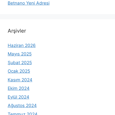
Betnano Yeni Adresi
Arşivler
Haziran 2026
Mayıs 2025
Şubat 2025
Ocak 2025
Kasım 2024
Ekim 2024
Eylül 2024
Ağustos 2024
Temmuz 2024