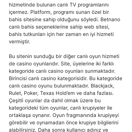
hizmetinde bulunan canlı TV programlarını
içermez. Platform, programı sunan özel bir
bahis sitesine sahip olduğunu söyledi. Betnano
canlı bahis seçeneklerine sahip web sitesi,
bahis tutkunları için her zaman en iyi hizmeti
vermiştir.
Bu sitenin sunduğu bir diğer canlı oyun hizmeti
de casino oyunlarıdır. Site, üyelerine iki farklı
kategoride canlı casino oyunları sunmaktadır.
Birincisi canlı casino kategorisidir. Bu kategoride
canlı casino oyunu bulunmaktadır. Blackjack,
Rulet, Poker, Texas Hold’em ve daha fazlası.
Çeşitli oyunlar da dahil olmak üzere bu
kategorideki tüm oyunlar, canlı krupiyeler ile
ortaklaşa oynanır. Oyun fragmanında krupiyeyi
görebilir ve oynamadan önce krupiye bilgilerini
alabilirsiniz. Daha sonra kullanıcı adınız ve