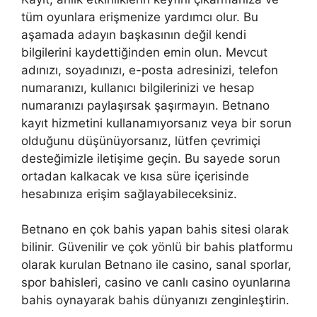
tüm oyunlara erişmenize yardımcı olur. Bu
aşamada adayın başkasının değil kendi
bilgilerini kaydettiğinden emin olun. Mevcut
adınızı, soyadınızı, e-posta adresinizi, telefon
numaranızı, kullanıcı bilgilerinizi ve hesap
numaranızı paylaşırsak şaşırmayın. Betnano
kayıt hizmetini kullanamıyorsanız veya bir sorun
olduğunu düşünüyorsanız, lütfen çevrimiçi
desteğimizle iletişime geçin. Bu sayede sorun
ortadan kalkacak ve kısa süre içerisinde
hesabınıza erişim sağlayabileceksiniz.
Betnano en çok bahis yapan bahis sitesi olarak
bilinir. Güvenilir ve çok yönlü bir bahis platformu
olarak kurulan Betnano ile casino, sanal sporlar,
spor bahisleri, casino ve canlı casino oyunlarına
bahis oynayarak bahis dünyanızı zenginleştirin.