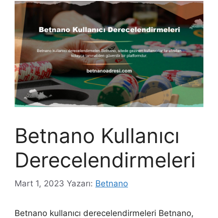
Betnano Kullanıcı
Derecelendirmeleri
Mart 1, 2023
Yazarı:
Betnano
Betnano kullanıcı derecelendirmeleri Betnano,