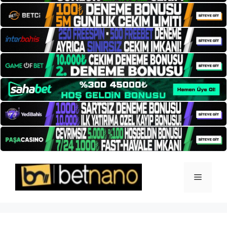
İçeriğe
atla
Menü