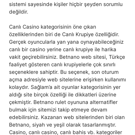
sistemi sayesinde kişiler hiçbir şeyden sorumlu
değildir.
Canlı Casino kategorisinin öne çıkan
özelliklerinden biri de Canlı Krupiye özelliğidir.
Gerçek oyuncularla yan yana oynayabileceğiniz
canlı bir casino yerine canlı krupiye ile harika
vakit geçirebilirsiniz. Betnano web sitesi, Türkçe
faaliyet gösteren canlı krupiyelerle çok sınırlı
seçeneklere sahiptir. Bu seçenek, son oturum
açma adresiyle web sitelerine erişirken kullanımı
kolaydır. Sağlam’a ait oyunlar kategorisinin yer
aldığı site birçok özelliği ile dikkatleri üzerine
çekmiştir. Betnano rulet oyununa alternatifler
bulmak için sitemizi takip etmeye devam
edebilirsiniz. Kazanan web sitelerinden biri olan
Betnano, siyah ve yeşil olarak tasarlanmıştır.
Casino, canlı casino, canlı bahis vb. kategoriler