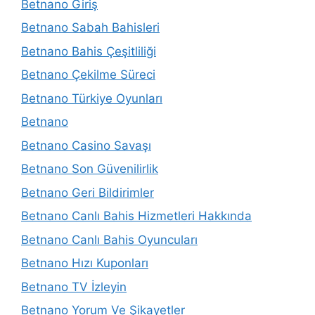
Betnano Giriş
Betnano Sabah Bahisleri
Betnano Bahis Çeşitliliği
Betnano Çekilme Süreci
Betnano Türkiye Oyunları
Betnano
Betnano Casino Savaşı
Betnano Son Güvenilirlik
Betnano Geri Bildirimler
Betnano Canlı Bahis Hizmetleri Hakkında
Betnano Canlı Bahis Oyuncuları
Betnano Hızı Kuponları
Betnano TV İzleyin
Betnano Yorum Ve Şikayetler