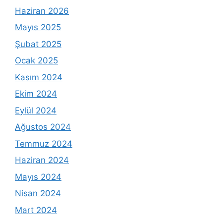
Haziran 2026
Mayıs 2025
Şubat 2025
Ocak 2025
Kasım 2024
Ekim 2024
Eylül 2024
Ağustos 2024
Temmuz 2024
Haziran 2024
Mayıs 2024
Nisan 2024
Mart 2024