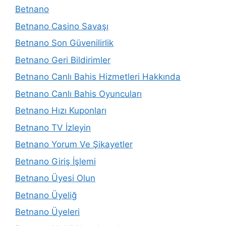
Betnano
Betnano Casino Savaşı
Betnano Son Güvenilirlik
Betnano Geri Bildirimler
Betnano Canlı Bahis Hizmetleri Hakkında
Betnano Canlı Bahis Oyuncuları
Betnano Hızı Kuponları
Betnano TV İzleyin
Betnano Yorum Ve Şikayetler
Betnano Giriş İşlemi
Betnano Üyesi Olun
Betnano Üyeliğ
Betnano Üyeleri