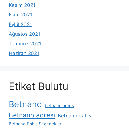
Kasım 2021
Ekim 2021
Eylül 2021
Ağustos 2021
Temmuz 2021
Haziran 2021
Etiket Bulutu
Betnano
betnano adres
Betnano adresi
Betnano bahis
Betnano Bahis Seçenekleri