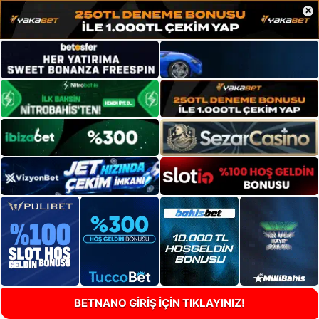
×
BETNANO GİRİŞ İÇİN TIKLAYINIZ!