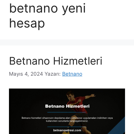
betnano yeni
hesap
Betnano Hizmetleri
Mayıs 4, 2024
Yazarı:
Betnano