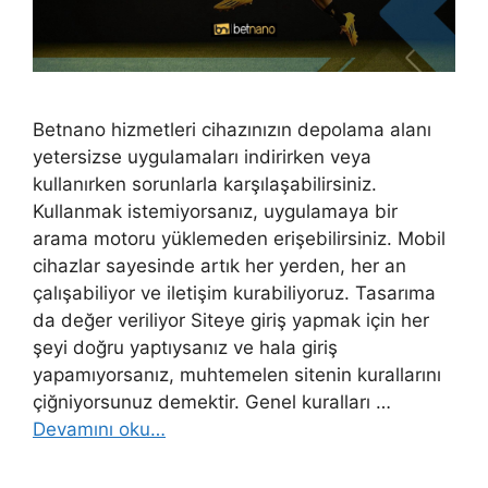
Betnano hizmetleri cihazınızın depolama alanı
yetersizse uygulamaları indirirken veya
kullanırken sorunlarla karşılaşabilirsiniz.
Kullanmak istemiyorsanız, uygulamaya bir
arama motoru yüklemeden erişebilirsiniz. Mobil
cihazlar sayesinde artık her yerden, her an
çalışabiliyor ve iletişim kurabiliyoruz. Tasarıma
da değer veriliyor Siteye giriş yapmak için her
şeyi doğru yaptıysanız ve hala giriş
yapamıyorsanız, muhtemelen sitenin kurallarını
çiğniyorsunuz demektir. Genel kuralları …
Devamını oku…