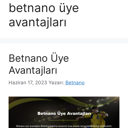
betnano üye
avantajları
Betnano Üye
Avantajları
Haziran 17, 2023
Yazarı:
Betnano