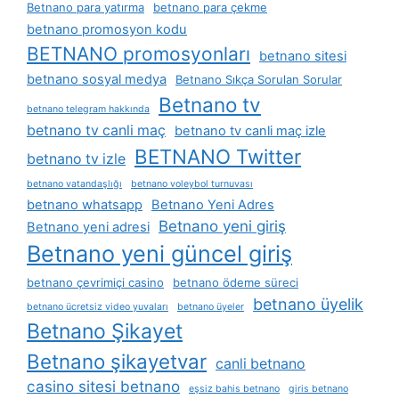
Betnano para yatırma
betnano para çekme
betnano promosyon kodu
BETNANO promosyonları
betnano sitesi
betnano sosyal medya
Betnano Sıkça Sorulan Sorular
Betnano tv
betnano telegram hakkında
betnano tv canli maç
betnano tv canli maç izle
BETNANO Twitter
betnano tv izle
betnano vatandaşlığı
betnano voleybol turnuvası
betnano whatsapp
Betnano Yeni Adres
Betnano yeni giriş
Betnano yeni adresi
Betnano yeni güncel giriş
betnano çevrimiçi casino
betnano ödeme süreci
betnano üyelik
betnano ücretsiz video yuvaları
betnano üyeler
Betnano Şikayet
Betnano şikayetvar
canli betnano
casino sitesi betnano
eşsiz bahis betnano
giris betnano