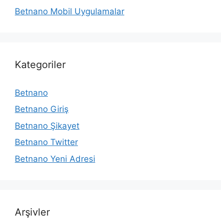
Betnano Mobil Uygulamalar
Kategoriler
Betnano
Betnano Giriş
Betnano Şikayet
Betnano Twitter
Betnano Yeni Adresi
Arşivler