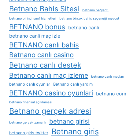
Betnano Bahis Sitesi
betnano bağlantı
betnano birinci sınıf hizmetleri
betnano birçok bahis seçeneği mevcut
BETNANO bonus
betnano canli
betnano canli maç izle
BETNANO canlı bahis
Betnano canlı casino
Betnano canlı destek
Betnano canlı maç izleme
betnano canlı maçları
betnano canlı oyunlar
Betnano canlı yardım
BETNANO casino oyunlari
betnano com
betnano finansal açıklaması
Betnano gerçek adresi
betnano girisi
betnano gerçek zamanlı
Betnano giriş
betnano giris twitter