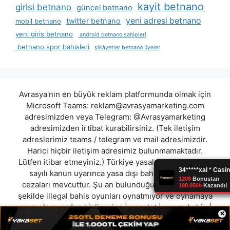
kayit betnano
girisi betnano
güncel betnano
yeni adresi betnano
twitter betnano
mobil betnano
yeni giris betnano
android betnano sahipleri
betnano spor bahisleri
şikâyetler betnano üyeler
Avrasya'nın en büyük reklam platformunda olmak için
Microsoft Teams:
reklam@avrasyamarketing.com
adresimizden veya Telegram: @Avrasyamarketing
adresimizden irtibat kurabilirsiniz. (Tek iletişim
adreslerimiz teams / telegram ve mail adresimizdir.
Harici hiçbir iletişim adresimiz bulunmamaktadır.
Lütfen itibar etmeyiniz.) Türkiye yasalarına göre 7258
sayılı kanun uyarınca yasa dışı bahis oynamanın
cezaları mevcuttur. Şu an bulunduğunuz site hiç bir
şekilde illegal bahis oyunları oynatmıyor ve oynamaya
aracı olmuyordur.
hizlicasino
|
egeslot
|
mevzubahis
|
×
kingroyal
|
7bets
|
hepbahis
|
milyonluk
|
cup90