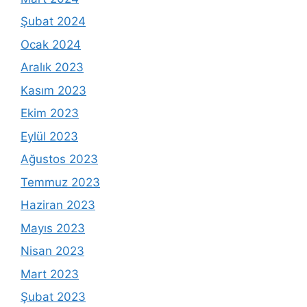
Şubat 2024
Ocak 2024
Aralık 2023
Kasım 2023
Ekim 2023
Eylül 2023
Ağustos 2023
Temmuz 2023
Haziran 2023
Mayıs 2023
Nisan 2023
Mart 2023
Şubat 2023