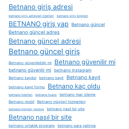
Betnano giriş adresi
betnano giriş adresleri liderleri
betnano giriş bilgileri
BETNANO giriş yap
Betnano güncel
Betnano güncel adres
Betnano güncel adresi
Betnano güncel giriş
Betnano güvenilir mi
Betnano güvenilebilir mi
betnano güvenlir mi
betnano instagram
Betnano kayıt
Betnano kaydol
betnano kayit
Betnano kaç oldu
betnano kayıt formu
betnano maç izleme
betnano liderleri
betnano lisans
Betnano mobil
Betnano müşteri hizmetleri
betnano nasil bir site
betnano müşteri yardımı
Betnano nasıl bir site
betnano ortaklık programı
betnano para yatirma