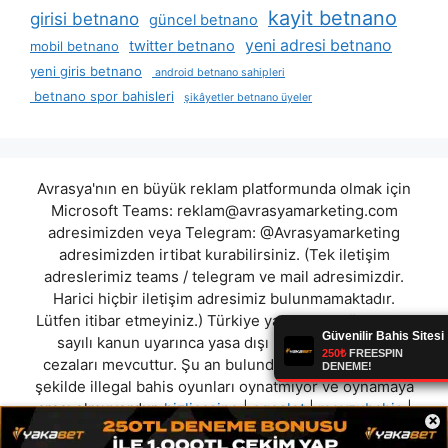
kayit betnano
girisi betnano
güncel betnano
yeni adresi betnano
twitter betnano
mobil betnano
yeni giris betnano
android betnano sahipleri
betnano spor bahisleri
şikâyetler betnano üyeler
Avrasya'nın en büyük reklam platformunda olmak için
Microsoft Teams:
reklam@avrasyamarketing.com
adresimizden veya Telegram: @Avrasyamarketing
adresimizden irtibat kurabilirsiniz. (Tek iletişim
adreslerimiz teams / telegram ve mail adresimizdir.
Harici hiçbir iletişim adresimiz bulunmamaktadır.
Lütfen itibar etmeyiniz.) Türkiye yasalarına göre 7258
sayılı kanun uyarınca yasa dışı bahis oynamanın
cezaları mevcuttur. Şu an bulunduğunuz site hiç bir
şekilde illegal bahis oyunları oynatmıyor ve oynamaya
aracı olmuyordur.
hizlicasino
|
egeslot
|
mevzubahis
|
×
kingroyal
|
7bets
|
hepbahis
|
milyonluk
|
cup90