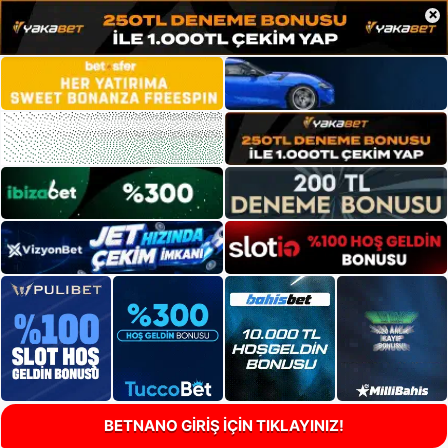
×
BETNANO GİRİŞ İÇİN TIKLAYINIZ!