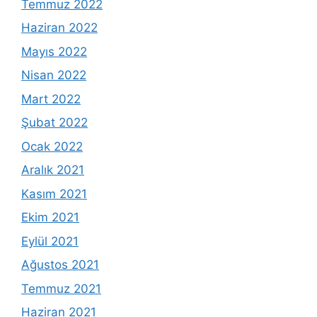
Temmuz 2022
Haziran 2022
Mayıs 2022
Nisan 2022
Mart 2022
Şubat 2022
Ocak 2022
Aralık 2021
Kasım 2021
Ekim 2021
Eylül 2021
Ağustos 2021
Temmuz 2021
Haziran 2021