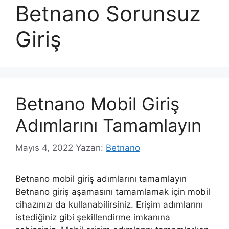
Betnano Sorunsuz
Giriş
Betnano Mobil Giriş
Adımlarını Tamamlayın
Mayıs 4, 2022
Yazarı:
Betnano
Betnano mobil giriş adımlarını tamamlayın
Betnano giriş aşamasını tamamlamak için mobil
cihazınızı da kullanabilirsiniz. Erişim adımlarını
istediğiniz gibi şekillendirme imkanına