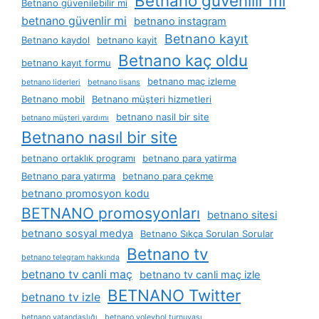
Betnano güvenilir mi
Betnano güvenilebilir mi
betnano güvenlir mi
betnano instagram
Betnano kayıt
Betnano kaydol
betnano kayit
Betnano kaç oldu
betnano kayıt formu
betnano maç izleme
betnano liderleri
betnano lisans
Betnano mobil
Betnano müşteri hizmetleri
betnano nasil bir site
betnano müşteri yardımı
Betnano nasıl bir site
betnano ortaklık programı
betnano para yatirma
Betnano para yatırma
betnano para çekme
betnano promosyon kodu
BETNANO promosyonları
betnano sitesi
betnano sosyal medya
Betnano Sıkça Sorulan Sorular
Betnano tv
betnano telegram hakkında
betnano tv canli maç
betnano tv canli maç izle
BETNANO Twitter
betnano tv izle
betnano vatandaşlığı
betnano voleybol turnuvası