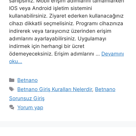
sahipsiniz. Mobil erişim adımlarını tamamlarken
IOS veya Android işletim sistemini
kullanabilirsiniz. Ziyaret ederken kullanacağınız
cihazı dikkatli seçmelisiniz. Programı cihazınıza
indirerek veya tarayıcınız üzerinden erişim
adımlarını ayarlayabilirsiniz. Uygulamayı
indirmek için herhangi bir ücret
ödemeyeceksiniz. Erişim adımlarını …
Devamını
oku…
Kategoriler
Betnano
Etiketler
Betnano Giriş Kuralları Nelerdir
,
Betnano
Sorunsuz Giriş
Yorum yap