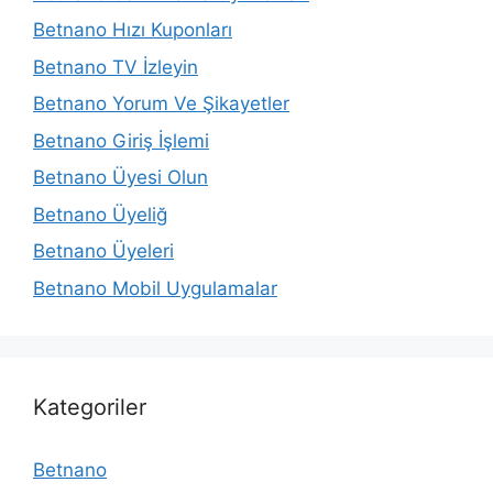
Betnano Hızı Kuponları
Betnano TV İzleyin
Betnano Yorum Ve Şikayetler
Betnano Giriş İşlemi
Betnano Üyesi Olun
Betnano Üyeliğ
Betnano Üyeleri
Betnano Mobil Uygulamalar
Kategoriler
Betnano