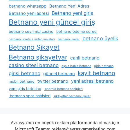
betnano whatsapp
Betnano Yeni Adres
Betnano yeni giriş
Betnano yeni adresi
Betnano yeni güncel giriş
betnano çevrimiçi casino
betnano ödeme süreci
betnano üyelik
betnano ücretsiz video yuvaları
betnano üyeler
Betnano Şikayet
Betnano şikayetvar
canli betnano
casino sitesi betnano
eşsiz bahis betnano
giris betnano
kayit betnano
girisi betnano
güncel betnano
yeni adresi betnano
twitter betnano
mobil betnano
yeni giris betnano
android betnano sahipleri
betnano spor bahisleri
şikâyetler betnano üyeler
Avrasya'nın en büyük reklam platformunda olmak için
Microsoft Teams:
reklam@avrasyamarketing.com