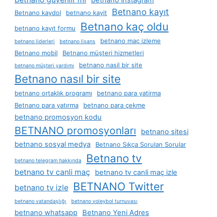
betnano instagram
Betnano kayıt
Betnano kaydol
betnano kayit
Betnano kaç oldu
betnano kayıt formu
betnano maç izleme
betnano liderleri
betnano lisans
Betnano mobil
Betnano müşteri hizmetleri
betnano nasil bir site
betnano müşteri yardımı
Betnano nasıl bir site
betnano ortaklık programı
betnano para yatirma
Betnano para yatırma
betnano para çekme
betnano promosyon kodu
BETNANO promosyonları
betnano sitesi
betnano sosyal medya
Betnano Sıkça Sorulan Sorular
Betnano tv
betnano telegram hakkında
betnano tv canli maç
betnano tv canli maç izle
BETNANO Twitter
betnano tv izle
betnano vatandaşlığı
betnano voleybol turnuvası
betnano whatsapp
Betnano Yeni Adres