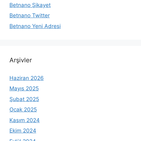
Betnano Şikayet
Betnano Twitter
Betnano Yeni Adresi
Arşivler
Haziran 2026
Mayıs 2025
Şubat 2025
Ocak 2025
Kasım 2024
Ekim 2024