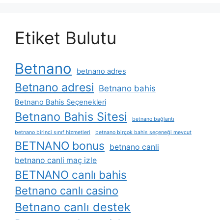
Etiket Bulutu
Betnano
betnano adres
Betnano adresi
Betnano bahis
Betnano Bahis Seçenekleri
Betnano Bahis Sitesi
betnano bağlantı
betnano birinci sınıf hizmetleri
betnano birçok bahis seçeneği mevcut
BETNANO bonus
betnano canli
betnano canli maç izle
BETNANO canlı bahis
Betnano canlı casino
Betnano canlı destek