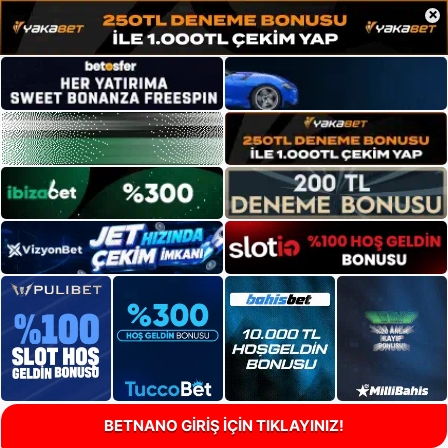
×
BETNANO GİRİŞ İÇİN TIKLAYINIZ!