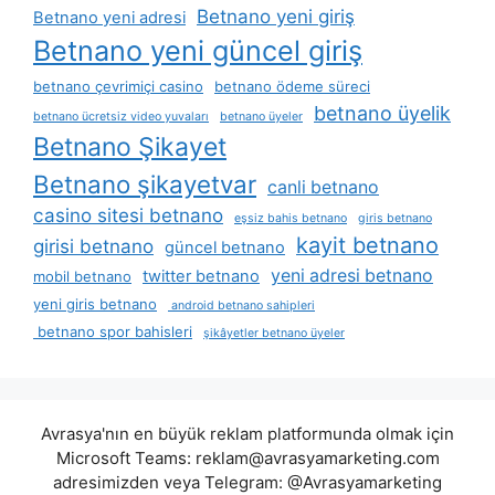
Betnano yeni giriş
Betnano yeni adresi
Betnano yeni güncel giriş
betnano çevrimiçi casino
betnano ödeme süreci
betnano üyelik
betnano ücretsiz video yuvaları
betnano üyeler
Betnano Şikayet
Betnano şikayetvar
canli betnano
casino sitesi betnano
eşsiz bahis betnano
giris betnano
kayit betnano
girisi betnano
güncel betnano
yeni adresi betnano
twitter betnano
mobil betnano
yeni giris betnano
android betnano sahipleri
betnano spor bahisleri
şikâyetler betnano üyeler
Avrasya'nın en büyük reklam platformunda olmak için
Microsoft Teams:
reklam@avrasyamarketing.com
adresimizden veya Telegram: @Avrasyamarketing