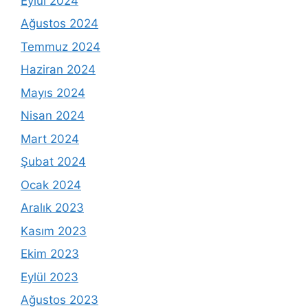
Eylül 2024
Ağustos 2024
Temmuz 2024
Haziran 2024
Mayıs 2024
Nisan 2024
Mart 2024
Şubat 2024
Ocak 2024
Aralık 2023
Kasım 2023
Ekim 2023
Eylül 2023
Ağustos 2023