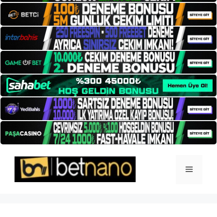
İçeriğe
atla
Menü