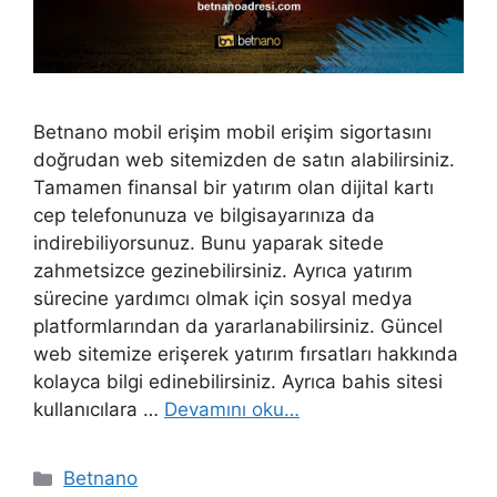
Betnano mobil erişim mobil erişim sigortasını
doğrudan web sitemizden de satın alabilirsiniz.
Tamamen finansal bir yatırım olan dijital kartı
cep telefonunuza ve bilgisayarınıza da
indirebiliyorsunuz. Bunu yaparak sitede
zahmetsizce gezinebilirsiniz. Ayrıca yatırım
sürecine yardımcı olmak için sosyal medya
platformlarından da yararlanabilirsiniz. Güncel
web sitemize erişerek yatırım fırsatları hakkında
kolayca bilgi edinebilirsiniz. Ayrıca bahis sitesi
kullanıcılara …
Devamını oku…
Kategoriler
Betnano