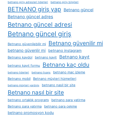
betnano giriş adresleri liderleri
betnano giriş bilgileri
BETNANO giriş yap
Betnano güncel
Betnano güncel adres
Betnano güncel adresi
Betnano güncel giriş
Betnano güvenilir mi
Betnano güvenilebilir mi
betnano güvenlir mi
betnano instagram
Betnano kayıt
Betnano kaydol
betnano kayit
Betnano kaç oldu
betnano kayıt formu
betnano maç izleme
betnano liderleri
betnano lisans
Betnano mobil
Betnano müşteri hizmetleri
betnano nasil bir site
betnano müşteri yardımı
Betnano nasıl bir site
betnano ortaklık programı
betnano para yatirma
Betnano para yatırma
betnano para çekme
betnano promosyon kodu