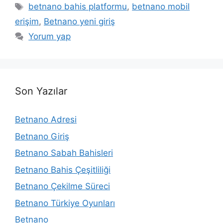
Etiketler
betnano bahis platformu
,
betnano mobil
erişim
,
Betnano yeni giriş
Yorum yap
Son Yazılar
Betnano Adresi
Betnano Giriş
Betnano Sabah Bahisleri
Betnano Bahis Çeşitliliği
Betnano Çekilme Süreci
Betnano Türkiye Oyunları
Betnano