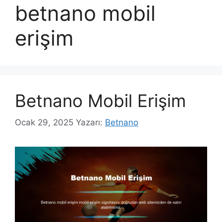
betnano mobil
erişim
Betnano Mobil Erişim
Ocak 29, 2025
Yazarı:
Betnano