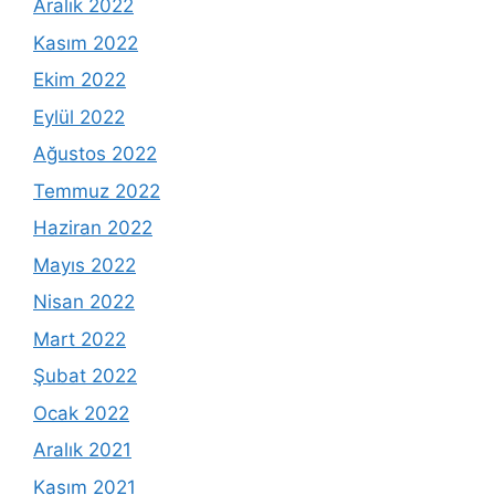
Aralık 2022
Kasım 2022
Ekim 2022
Eylül 2022
Ağustos 2022
Temmuz 2022
Haziran 2022
Mayıs 2022
Nisan 2022
Mart 2022
Şubat 2022
Ocak 2022
Aralık 2021
Kasım 2021