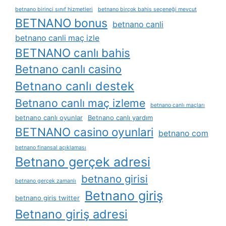
betnano birinci sınıf hizmetleri
betnano birçok bahis seçeneği mevcut
BETNANO bonus
betnano canli
betnano canli maç izle
BETNANO canlı bahis
Betnano canlı casino
Betnano canlı destek
Betnano canlı maç izleme
betnano canlı maçları
betnano canlı oyunlar
Betnano canlı yardım
BETNANO casino oyunlari
betnano com
betnano finansal açıklaması
Betnano gerçek adresi
betnano girisi
betnano gerçek zamanlı
Betnano giriş
betnano giris twitter
Betnano giriş adresi