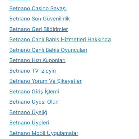
Betnano Casino Savaşı
Betnano Son Güvenilirlik
Betnano Geri Bildirimler
Betnano Canlı Bahis Hizmetleri Hakkında
Betnano Canlı Bahis Oyuncuları
Betnano Hızı Kuponları
Betnano TV İzleyin
Betnano Yorum Ve Şikayetler
Betnano Giriş İşlemi
Betnano Üyesi Olun
Betnano Üyeliğ
Betnano Üyeleri
Betnano Mobil Uygulamalar