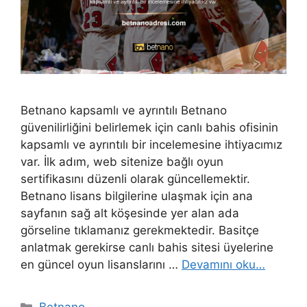
Betnano kapsamlı ve ayrıntılı Betnano
güvenilirliğini belirlemek için canlı bahis ofisinin
kapsamlı ve ayrıntılı bir incelemesine ihtiyacımız
var. İlk adım, web sitenize bağlı oyun
sertifikasını düzenli olarak güncellemektir.
Betnano lisans bilgilerine ulaşmak için ana
sayfanın sağ alt köşesinde yer alan ada
görseline tıklamanız gerekmektedir. Basitçe
anlatmak gerekirse canlı bahis sitesi üyelerine
en güncel oyun lisanslarını …
Devamını oku…
Kategoriler