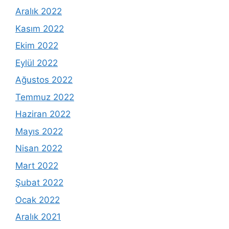
Aralık 2022
Kasım 2022
Ekim 2022
Eylül 2022
Ağustos 2022
Temmuz 2022
Haziran 2022
Mayıs 2022
Nisan 2022
Mart 2022
Şubat 2022
Ocak 2022
Aralık 2021