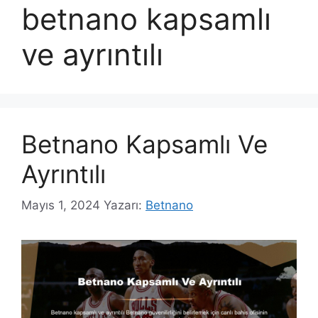
betnano kapsamlı
ve ayrıntılı
Betnano Kapsamlı Ve
Ayrıntılı
Mayıs 1, 2024
Yazarı:
Betnano