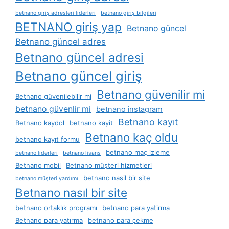
betnano giriş adresleri liderleri
betnano giriş bilgileri
BETNANO giriş yap
Betnano güncel
Betnano güncel adres
Betnano güncel adresi
Betnano güncel giriş
Betnano güvenilir mi
Betnano güvenilebilir mi
betnano güvenlir mi
betnano instagram
Betnano kayıt
Betnano kaydol
betnano kayit
Betnano kaç oldu
betnano kayıt formu
betnano maç izleme
betnano liderleri
betnano lisans
Betnano mobil
Betnano müşteri hizmetleri
betnano nasil bir site
betnano müşteri yardımı
Betnano nasıl bir site
betnano ortaklık programı
betnano para yatirma
Betnano para yatırma
betnano para çekme