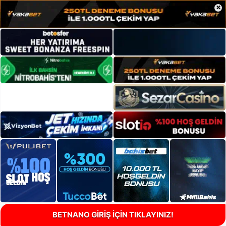
×
BETNANO GİRİŞ İÇİN TIKLAYINIZ!