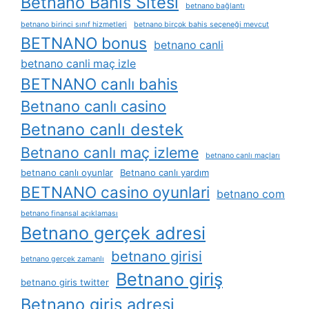
Betnano Bahis Sitesi
betnano bağlantı
betnano birinci sınıf hizmetleri
betnano birçok bahis seçeneği mevcut
BETNANO bonus
betnano canli
betnano canli maç izle
BETNANO canlı bahis
Betnano canlı casino
Betnano canlı destek
Betnano canlı maç izleme
betnano canlı maçları
betnano canlı oyunlar
Betnano canlı yardım
BETNANO casino oyunlari
betnano com
betnano finansal açıklaması
Betnano gerçek adresi
betnano girisi
betnano gerçek zamanlı
Betnano giriş
betnano giris twitter
Betnano giriş adresi