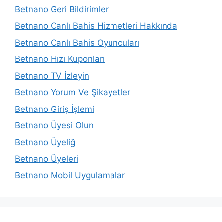
Betnano Geri Bildirimler
Betnano Canlı Bahis Hizmetleri Hakkında
Betnano Canlı Bahis Oyuncuları
Betnano Hızı Kuponları
Betnano TV İzleyin
Betnano Yorum Ve Şikayetler
Betnano Giriş İşlemi
Betnano Üyesi Olun
Betnano Üyeliğ
Betnano Üyeleri
Betnano Mobil Uygulamalar