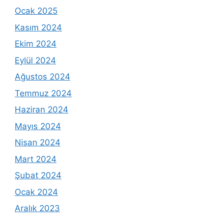
Ocak 2025
Kasım 2024
Ekim 2024
Eylül 2024
Ağustos 2024
Temmuz 2024
Haziran 2024
Mayıs 2024
Nisan 2024
Mart 2024
Şubat 2024
Ocak 2024
Aralık 2023