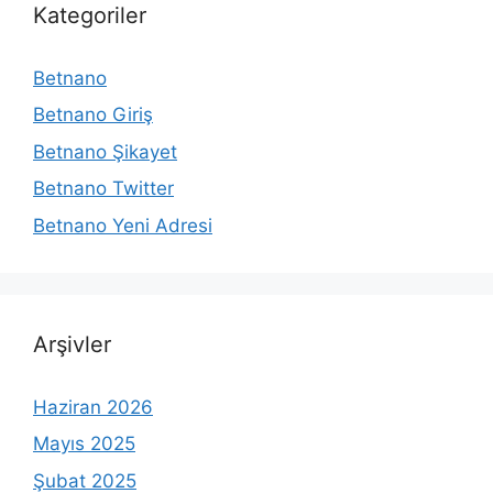
Kategoriler
Betnano
Betnano Giriş
Betnano Şikayet
Betnano Twitter
Betnano Yeni Adresi
Arşivler
Haziran 2026
Mayıs 2025
Şubat 2025