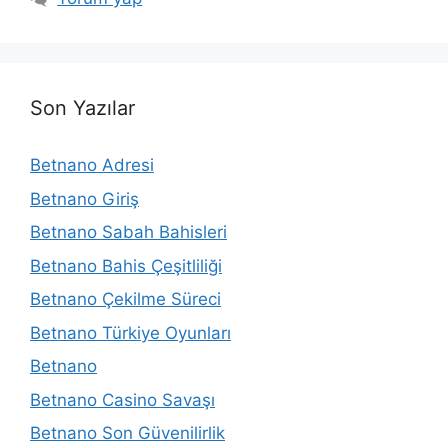
Son Yazılar
Betnano Adresi
Betnano Giriş
Betnano Sabah Bahisleri
Betnano Bahis Çeşitliliği
Betnano Çekilme Süreci
Betnano Türkiye Oyunları
Betnano
Betnano Casino Savaşı
Betnano Son Güvenilirlik