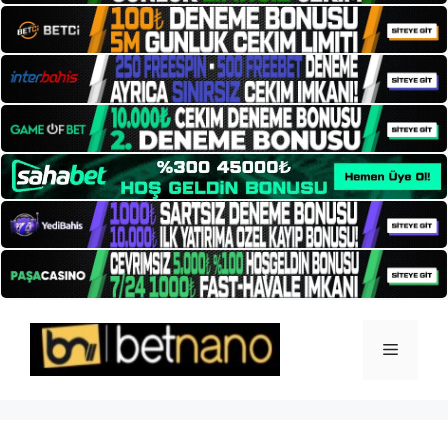
İçeriğe
atla
Menü