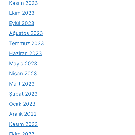
Kasım 2023
Ekim 2023
Eylül 2023
Ağustos 2023
Temmuz 2023
Haziran 2023
Mayıs 2023
Nisan 2023
Mart 2023
Şubat 2023
Ocak 2023
Aralık 2022
Kasım 2022
Ekim 2022