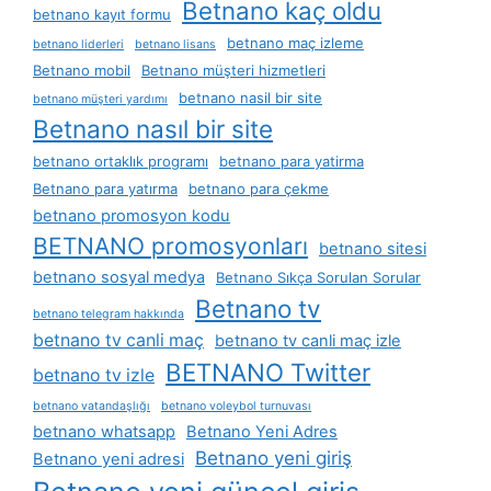
Betnano kaç oldu
betnano kayıt formu
betnano maç izleme
betnano liderleri
betnano lisans
Betnano mobil
Betnano müşteri hizmetleri
betnano nasil bir site
betnano müşteri yardımı
Betnano nasıl bir site
betnano ortaklık programı
betnano para yatirma
Betnano para yatırma
betnano para çekme
betnano promosyon kodu
BETNANO promosyonları
betnano sitesi
betnano sosyal medya
Betnano Sıkça Sorulan Sorular
Betnano tv
betnano telegram hakkında
betnano tv canli maç
betnano tv canli maç izle
BETNANO Twitter
betnano tv izle
betnano vatandaşlığı
betnano voleybol turnuvası
betnano whatsapp
Betnano Yeni Adres
Betnano yeni giriş
Betnano yeni adresi