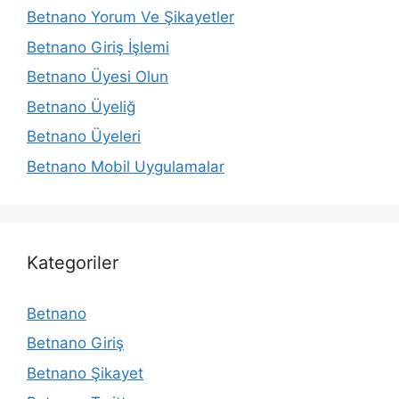
Betnano Yorum Ve Şikayetler
Betnano Giriş İşlemi
Betnano Üyesi Olun
Betnano Üyeliğ
Betnano Üyeleri
Betnano Mobil Uygulamalar
Kategoriler
Betnano
Betnano Giriş
Betnano Şikayet