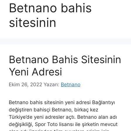
Betnano bahis
sitesinin
Betnano Bahis Sitesinin
Yeni Adresi
Ekim 26, 2022
Yazarı:
Betnano
Betnano bahis sitesinin yeni adresi Bağlantıyı
değiştiren bahisçi Betnano, birkaç kez
Türkiye’de yeni adresler açtı. Betnano alan adı
değişikliği, Spor Toto lisansı ile şirketin mevcut