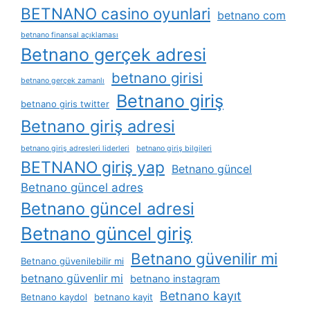
BETNANO casino oyunlari
betnano com
betnano finansal açıklaması
Betnano gerçek adresi
betnano girisi
betnano gerçek zamanlı
Betnano giriş
betnano giris twitter
Betnano giriş adresi
betnano giriş adresleri liderleri
betnano giriş bilgileri
BETNANO giriş yap
Betnano güncel
Betnano güncel adres
Betnano güncel adresi
Betnano güncel giriş
Betnano güvenilir mi
Betnano güvenilebilir mi
betnano güvenlir mi
betnano instagram
Betnano kayıt
Betnano kaydol
betnano kayit