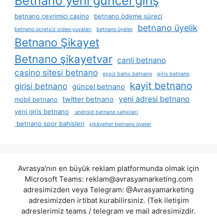
Betnano yeni güncel giriş
betnano çevrimiçi casino
betnano ödeme süreci
betnano üyelik
betnano ücretsiz video yuvaları
betnano üyeler
Betnano Şikayet
Betnano şikayetvar
canli betnano
casino sitesi betnano
eşsiz bahis betnano
giris betnano
kayit betnano
girisi betnano
güncel betnano
yeni adresi betnano
twitter betnano
mobil betnano
yeni giris betnano
android betnano sahipleri
betnano spor bahisleri
şikâyetler betnano üyeler
Avrasya'nın en büyük reklam platformunda olmak için
Microsoft Teams:
reklam@avrasyamarketing.com
adresimizden veya Telegram: @Avrasyamarketing
adresimizden irtibat kurabilirsiniz. (Tek iletişim
adreslerimiz teams / telegram ve mail adresimizdir.