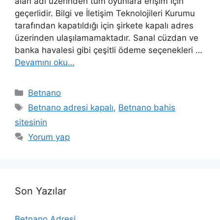
alan adı üzerinden tüm oyunlara erişim için
geçerlidir. Bilgi ve İletişim Teknolojileri Kurumu
tarafından kapatıldığı için şirkete kapalı adres
üzerinden ulaşılamamaktadır. Sanal cüzdan ve
banka havalesi gibi çeşitli ödeme seçenekleri …
Devamını oku…
Kategoriler
Betnano
Etiketler
Betnano adresi kapalı
,
Betnano bahis
sitesinin
Yorum yap
Son Yazılar
Betnano Adresi