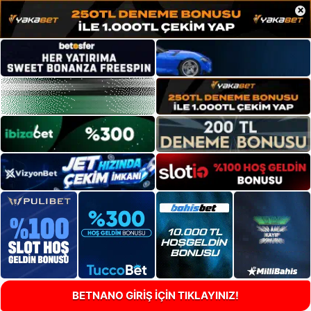
×
BETNANO GİRİŞ İÇİN TIKLAYINIZ!