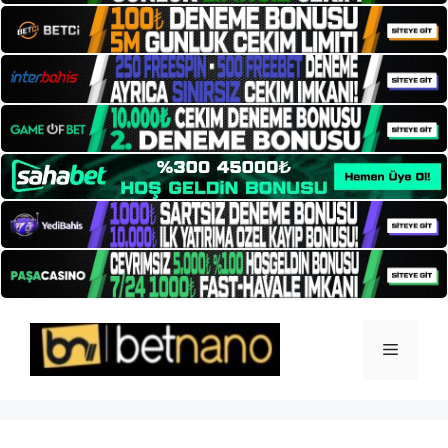
İçeriğe
atla
Menü