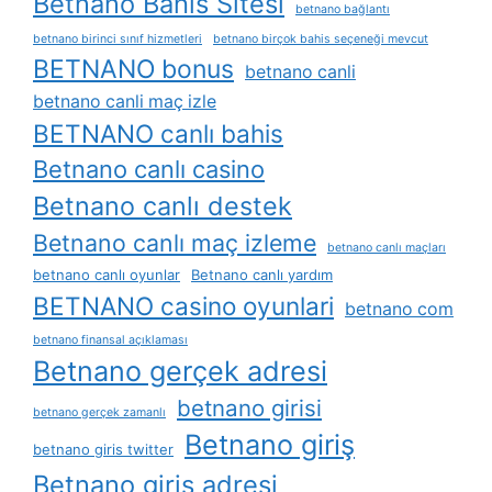
Betnano Bahis Sitesi
betnano bağlantı
betnano birinci sınıf hizmetleri
betnano birçok bahis seçeneği mevcut
BETNANO bonus
betnano canli
betnano canli maç izle
BETNANO canlı bahis
Betnano canlı casino
Betnano canlı destek
Betnano canlı maç izleme
betnano canlı maçları
betnano canlı oyunlar
Betnano canlı yardım
BETNANO casino oyunlari
betnano com
betnano finansal açıklaması
Betnano gerçek adresi
betnano girisi
betnano gerçek zamanlı
Betnano giriş
betnano giris twitter
Betnano giriş adresi