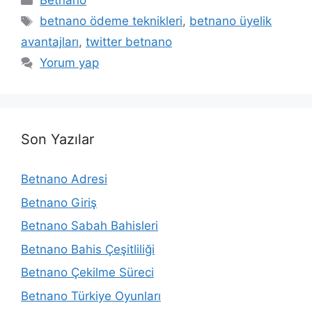
Betnano
Etiketler
betnano ödeme teknikleri
,
betnano üyelik
avantajları
,
twitter betnano
Yorum yap
Son Yazılar
Betnano Adresi
Betnano Giriş
Betnano Sabah Bahisleri
Betnano Bahis Çeşitliliği
Betnano Çekilme Süreci
Betnano Türkiye Oyunları