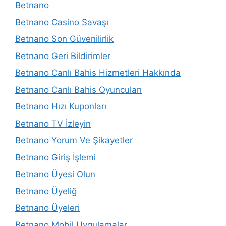
Betnano
Betnano Casino Savaşı
Betnano Son Güvenilirlik
Betnano Geri Bildirimler
Betnano Canlı Bahis Hizmetleri Hakkında
Betnano Canlı Bahis Oyuncuları
Betnano Hızı Kuponları
Betnano TV İzleyin
Betnano Yorum Ve Şikayetler
Betnano Giriş İşlemi
Betnano Üyesi Olun
Betnano Üyeliğ
Betnano Üyeleri
Betnano Mobil Uygulamalar