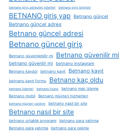
betnano giriş adresleri liderleri
betnano giriş bilgileri
BETNANO giriş yap
Betnano güncel
Betnano güncel adres
Betnano güncel adresi
Betnano güncel giriş
Betnano güvenilir mi
Betnano güvenilebilir mi
betnano güvenlir mi
betnano instagram
Betnano kayıt
Betnano kaydol
betnano kayit
Betnano kaç oldu
betnano kayıt formu
betnano maç izleme
betnano liderleri
betnano lisans
Betnano mobil
Betnano müşteri hizmetleri
betnano nasil bir site
betnano müşteri yardımı
Betnano nasıl bir site
betnano ortaklık programı
betnano para yatirma
Betnano para yatırma
betnano para çekme