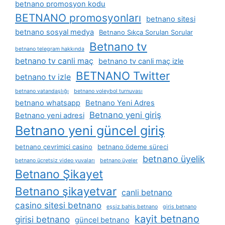
betnano promosyon kodu
BETNANO promosyonları
betnano sitesi
betnano sosyal medya
Betnano Sıkça Sorulan Sorular
Betnano tv
betnano telegram hakkında
betnano tv canli maç
betnano tv canli maç izle
BETNANO Twitter
betnano tv izle
betnano vatandaşlığı
betnano voleybol turnuvası
betnano whatsapp
Betnano Yeni Adres
Betnano yeni giriş
Betnano yeni adresi
Betnano yeni güncel giriş
betnano çevrimiçi casino
betnano ödeme süreci
betnano üyelik
betnano ücretsiz video yuvaları
betnano üyeler
Betnano Şikayet
Betnano şikayetvar
canli betnano
casino sitesi betnano
eşsiz bahis betnano
giris betnano
kayit betnano
girisi betnano
güncel betnano