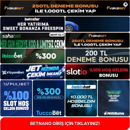
×
BETNANO GİRİŞ İÇİN TIKLAYINIZ!