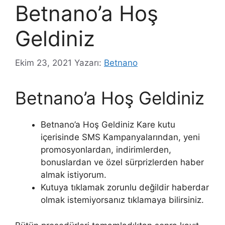
Betnano’a Hoş
Geldiniz
Ekim 23, 2021
Yazarı:
Betnano
Betnano’a Hoş Geldiniz
Betnano’a Hoş Geldiniz Kare kutu
içerisinde SMS Kampanyalarından, yeni
promosyonlardan, indirimlerden,
bonuslardan ve özel sürprizlerden haber
almak istiyorum.
Kutuya tıklamak zorunlu değildir haberdar
olmak istemiyorsanız tıklamaya bilirsiniz.