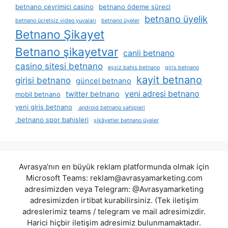
betnano çevrimiçi casino
betnano ödeme süreci
betnano üyelik
betnano ücretsiz video yuvaları
betnano üyeler
Betnano Şikayet
Betnano şikayetvar
canli betnano
casino sitesi betnano
eşsiz bahis betnano
giris betnano
kayit betnano
girisi betnano
güncel betnano
yeni adresi betnano
twitter betnano
mobil betnano
yeni giris betnano
android betnano sahipleri
betnano spor bahisleri
şikâyetler betnano üyeler
Avrasya'nın en büyük reklam platformunda olmak için
Microsoft Teams:
reklam@avrasyamarketing.com
adresimizden veya Telegram: @Avrasyamarketing
adresimizden irtibat kurabilirsiniz. (Tek iletişim
adreslerimiz teams / telegram ve mail adresimizdir.
Harici hiçbir iletişim adresimiz bulunmamaktadır.