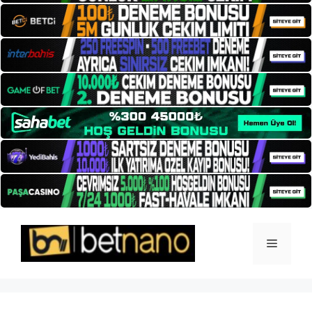
İçeriğe
atla
Menü