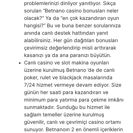
problemlerinizi dinliyor yanıtlıyor. Sıkça
sorulan “Betnano casino bonusları neler
olacak?” Ya da “en çok kazandıran oyun
hangisi?” Bu ve buna benzer sorularınıza
anında canlı destek hattından yanıt
alabilirsiniz. Her gün dağıtılan bonusları
çevirimsiz değerlendirip misli arttırarak
kasanızı ya da ana paranızı büyütün.
Canlı casino ve slot makina oyunları
üzerine kurulmuş Betnano ’de de canlı
poker, rulet ve blackjack masalarında
7/24 hizmet vermeye devam ediyor. Size
günün her saati para kazandıran ve
minimum para yatırma para çekme imkânı
sunmaktadır. Sunduğu bu hizmet ile
sağlam temeller üzerine kurulmuş
güvenilir, canlı ve çevrimiçi casino ortamı
sunuyor. Betnanoın 2 en önemli içeriklerin