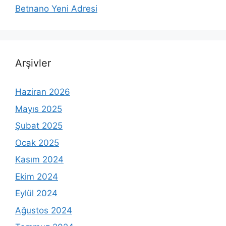
Betnano Yeni Adresi
Arşivler
Haziran 2026
Mayıs 2025
Şubat 2025
Ocak 2025
Kasım 2024
Ekim 2024
Eylül 2024
Ağustos 2024