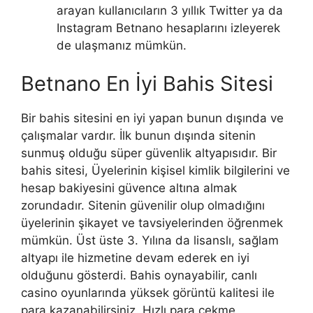
arayan kullanıcıların 3 yıllık Twitter ya da
Instagram Betnano hesaplarını izleyerek
de ulaşmanız mümkün.
Betnano En İyi Bahis Sitesi
Bir bahis sitesini en iyi yapan bunun dışında ve
çalışmalar vardır. İlk bunun dışında sitenin
sunmuş olduğu süper güvenlik altyapısıdır. Bir
bahis sitesi, Üyelerinin kişisel kimlik bilgilerini ve
hesap bakiyesini güvence altına almak
zorundadır. Sitenin güvenilir olup olmadığını
üyelerinin şikayet ve tavsiyelerinden öğrenmek
mümkün. Üst üste 3. Yılına da lisanslı, sağlam
altyapı ile hizmetine devam ederek en iyi
olduğunu gösterdi. Bahis oynayabilir, canlı
casino oyunlarında yüksek görüntü kalitesi ile
para kazanabilirsiniz. Hızlı para çekme