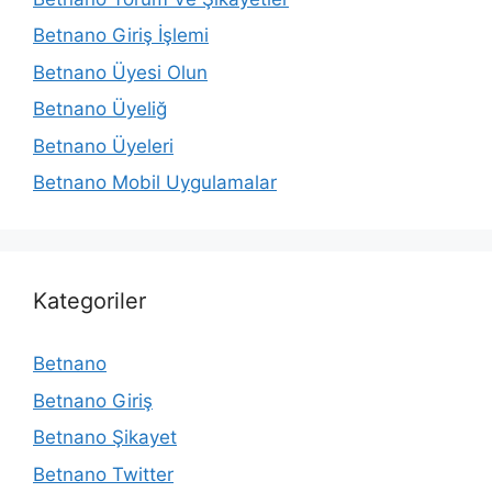
Betnano Giriş İşlemi
Betnano Üyesi Olun
Betnano Üyeliğ
Betnano Üyeleri
Betnano Mobil Uygulamalar
Kategoriler
Betnano
Betnano Giriş
Betnano Şikayet
Betnano Twitter