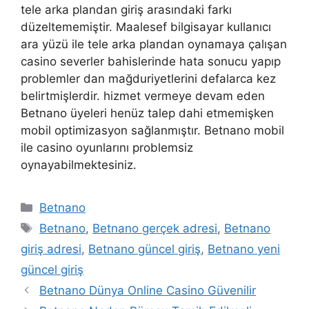
tele arka plandan giriş arasındaki farkı
düzeltememiştir. Maalesef bilgisayar kullanıcı
ara yüzü ile tele arka plandan oynamaya çalışan
casino severler bahislerinde hata sonucu yapıp
problemler dan mağduriyetlerini defalarca kez
belirtmişlerdir. hizmet vermeye devam eden
Betnano üyeleri henüz talep dahi etmemişken
mobil optimizasyon sağlanmıştır. Betnano mobil
ile casino oyunlarını problemsiz
oynayabilmektesiniz.
Kategoriler
Betnano
Etiketler
Betnano
,
Betnano gerçek adresi
,
Betnano
giriş adresi
,
Betnano güncel giriş
,
Betnano yeni
güncel giriş
Betnano Dünya Online Casino Güvenilir