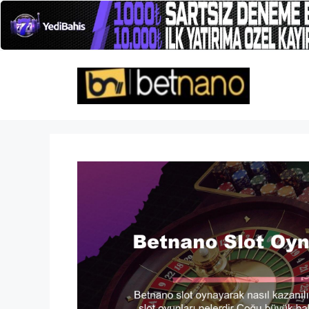
İçeriğe
atla