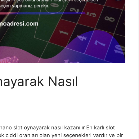
ayarak Nasıl
ano slot oynayarak nasıl kazanılır En karlı slot
 ciddi oranları olan yeni seçenekleri vardır ve bir