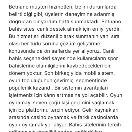
Betnano müşteri hizmetleri, belirli durumlarda
belirtildiği gibi, üyelerin deneyimine adanmış
doğrudan bir yardım hattı sunmaktadır.Betnano
bahis sitesi canlı destek almak için en iyi yerdir.
Bu hizmetleri düzenli olarak sunmanın yanı sıra
olası her türlü soruna çözüm geliştirme
konusunda da ön saflarda yer alıyoruz. Canlı
bahis seçenekleri sayesinde kullanıcıların spor
bahislerine olan ilgilerini kaybedecekleri bir
dönem yoktur. Son birkaç yılda mobil sistem,
oyun topluluğunun çevrimiçi segmentinde
popülerlik kazandı. Bir sistemin avantajları
işletmeniz için kârın artmasına yol açabilir. Oyun
oynamayı seven çoğu kişi geçimini sağlamak
için bu platformu tercih ediyor. Gelir kaynakları
arasında casino oynamak ve farklı casinolarda
oyun oynamak yer alıyor. Bahis sitelerinin tercih