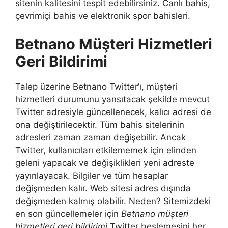
sitenin kalitesini tespit edebilirsiniz. Canlı bahis,
çevrimiçi bahis ve elektronik spor bahisleri.
Betnano Müşteri Hizmetleri
Geri Bildirimi
Talep üzerine Betnano Twitter’ı, müşteri
hizmetleri durumunu yansıtacak şekilde mevcut
Twitter adresiyle güncellenecek, kalıcı adresi de
ona değiştirilecektir. Tüm bahis sitelerinin
adresleri zaman zaman değişebilir. Ancak
Twitter, kullanıcıları etkilememek için elinden
geleni yapacak ve değişiklikleri yeni adreste
yayınlayacak. Bilgiler ve tüm hesaplar
değişmeden kalır. Web sitesi adres dışında
değişmeden kalmış olabilir. Neden? Sitemizdeki
en son güncellemeler için
Betnano müşteri
hizmetleri geri bildirimi
Twitter beslemesini her