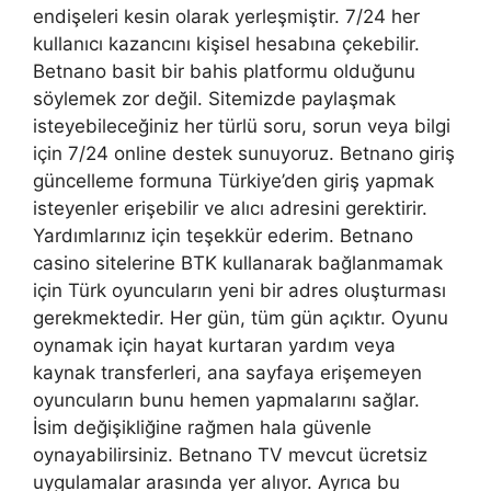
endişeleri kesin olarak yerleşmiştir. 7/24 her
kullanıcı kazancını kişisel hesabına çekebilir.
Betnano basit bir bahis platformu olduğunu
söylemek zor değil. Sitemizde paylaşmak
isteyebileceğiniz her türlü soru, sorun veya bilgi
için 7/24 online destek sunuyoruz. Betnano giriş
güncelleme formuna Türkiye’den giriş yapmak
isteyenler erişebilir ve alıcı adresini gerektirir.
Yardımlarınız için teşekkür ederim. Betnano
casino sitelerine BTK kullanarak bağlanmamak
için Türk oyuncuların yeni bir adres oluşturması
gerekmektedir. Her gün, tüm gün açıktır. Oyunu
oynamak için hayat kurtaran yardım veya
kaynak transferleri, ana sayfaya erişemeyen
oyuncuların bunu hemen yapmalarını sağlar.
İsim değişikliğine rağmen hala güvenle
oynayabilirsiniz. Betnano TV mevcut ücretsiz
uygulamalar arasında yer alıyor. Ayrıca bu