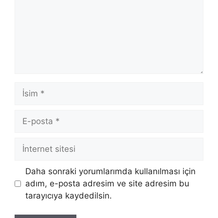
İsim
E-
posta
İnternet
sitesi
Daha sonraki yorumlarımda kullanılması için
adım, e-posta adresim ve site adresim bu
tarayıcıya kaydedilsin.