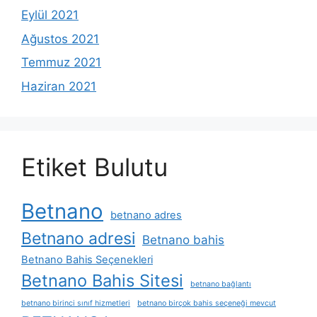
Eylül 2021
Ağustos 2021
Temmuz 2021
Haziran 2021
Etiket Bulutu
Betnano
betnano adres
Betnano adresi
Betnano bahis
Betnano Bahis Seçenekleri
Betnano Bahis Sitesi
betnano bağlantı
betnano birinci sınıf hizmetleri
betnano birçok bahis seçeneği mevcut