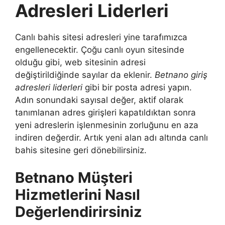
Adresleri Liderleri
Canlı bahis sitesi adresleri yine tarafımızca
engellenecektir. Çoğu canlı oyun sitesinde
olduğu gibi, web sitesinin adresi
değiştirildiğinde sayılar da eklenir.
Betnano giriş
adresleri liderleri
gibi bir posta adresi yapın.
Adın sonundaki sayısal değer, aktif olarak
tanımlanan adres girişleri kapatıldıktan sonra
yeni adreslerin işlenmesinin zorluğunu en aza
indiren değerdir. Artık yeni alan adı altında canlı
bahis sitesine geri dönebilirsiniz.
Betnano Müşteri
Hizmetlerini Nasıl
Değerlendirirsiniz