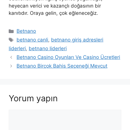
heyecan verici ve kazançlı doğasının bir
kanıtıdır. Oraya gelin, çok eğleneceğiz.
Kategoriler
Betnano
Etiketler
betnano canli
,
betnano giriş adresleri
liderleri
,
betnano liderleri
Betnano Casino Oyunları Ve Casino Ücretleri
Betnano Birçok Bahis Seçeneği Mevcut
Yorum yapın
Yorum