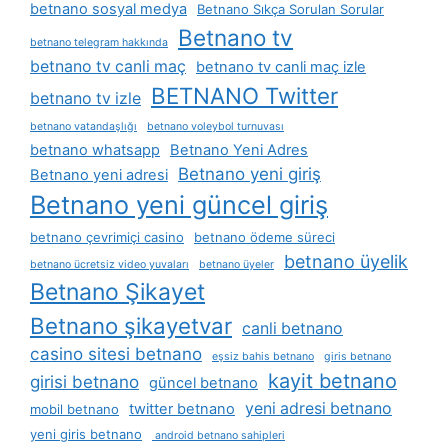
betnano sosyal medya
Betnano Sıkça Sorulan Sorular
Betnano tv
betnano telegram hakkında
betnano tv canli maç
betnano tv canli maç izle
BETNANO Twitter
betnano tv izle
betnano vatandaşlığı
betnano voleybol turnuvası
betnano whatsapp
Betnano Yeni Adres
Betnano yeni giriş
Betnano yeni adresi
Betnano yeni güncel giriş
betnano çevrimiçi casino
betnano ödeme süreci
betnano üyelik
betnano ücretsiz video yuvaları
betnano üyeler
Betnano Şikayet
Betnano şikayetvar
canli betnano
casino sitesi betnano
eşsiz bahis betnano
giris betnano
kayit betnano
girisi betnano
güncel betnano
yeni adresi betnano
twitter betnano
mobil betnano
yeni giris betnano
android betnano sahipleri