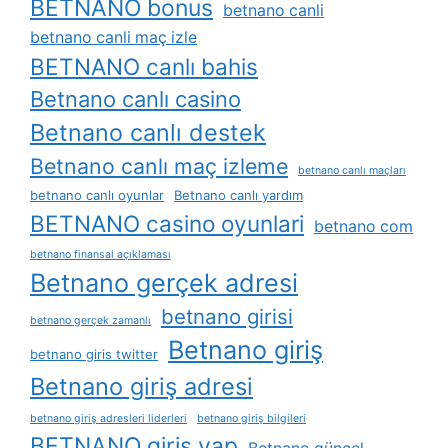
BETNANO bonus
betnano canli
betnano canli maç izle
BETNANO canlı bahis
Betnano canlı casino
Betnano canlı destek
Betnano canlı maç izleme
betnano canlı maçları
betnano canlı oyunlar
Betnano canlı yardım
BETNANO casino oyunlari
betnano com
betnano finansal açıklaması
Betnano gerçek adresi
betnano girisi
betnano gerçek zamanlı
Betnano giriş
betnano giris twitter
Betnano giriş adresi
betnano giriş adresleri liderleri
betnano giriş bilgileri
BETNANO giriş yap