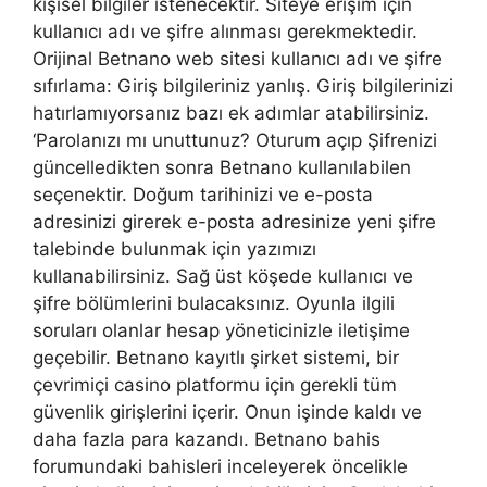
kişisel bilgiler istenecektir. Siteye erişim için
kullanıcı adı ve şifre alınması gerekmektedir.
Orijinal Betnano web sitesi kullanıcı adı ve şifre
sıfırlama: Giriş bilgileriniz yanlış. Giriş bilgilerinizi
hatırlamıyorsanız bazı ek adımlar atabilirsiniz.
‘Parolanızı mı unuttunuz? Oturum açıp Şifrenizi
güncelledikten sonra Betnano kullanılabilen
seçenektir. Doğum tarihinizi ve e-posta
adresinizi girerek e-posta adresinize yeni şifre
talebinde bulunmak için yazımızı
kullanabilirsiniz. Sağ üst köşede kullanıcı ve
şifre bölümlerini bulacaksınız. Oyunla ilgili
soruları olanlar hesap yöneticinizle iletişime
geçebilir. Betnano kayıtlı şirket sistemi, bir
çevrimiçi casino platformu için gerekli tüm
güvenlik girişlerini içerir. Onun işinde kaldı ve
daha fazla para kazandı. Betnano bahis
forumundaki bahisleri inceleyerek öncelikle