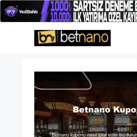
İçeriğe
atla