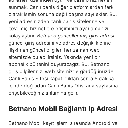
sunmak. Canlı bahis diğer platformlardan farklı
olarak ismin sonuna değil başına sayı ekler. Bu,
yeni adresinizden canlı bahis sitelerine ve
çevrimiçi hizmetlere erişiminizi ayarlamanızı
kolaylaştırır.
Betnano güncellenmiş giriş adresi
güncel giriş adresini ve adres değişikliklerine
ilişkin en güncel bilgileri her zaman web
sitemizde bulabilirsiniz. Yakında yeni bir
abonelik bültenini duyuracağız. Bu, Betnano
giriş bilgilerinizi web sitemizde gördüğünüzde,
Canlı Bahis Sitesi kapatıldıktan sonra 5 dakika
içinde doğrudan Canlı Bahis Ofisi ana sayfasına
erişebileceğiniz anlamına gelir.
Betnano Mobil Bağlantı Ip Adresi
Betnano Mobil kayıt işlemi sırasında Android ve