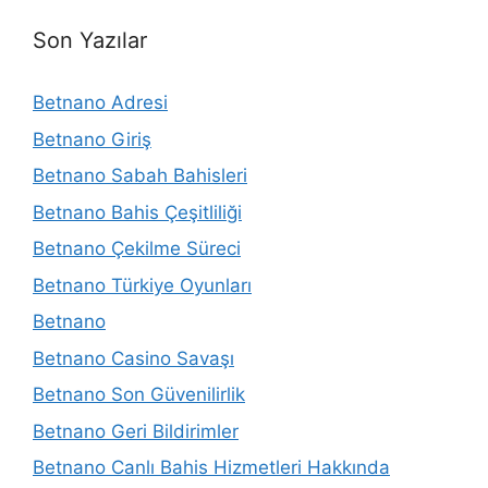
Son Yazılar
Betnano Adresi
Betnano Giriş
Betnano Sabah Bahisleri
Betnano Bahis Çeşitliliği
Betnano Çekilme Süreci
Betnano Türkiye Oyunları
Betnano
Betnano Casino Savaşı
Betnano Son Güvenilirlik
Betnano Geri Bildirimler
Betnano Canlı Bahis Hizmetleri Hakkında