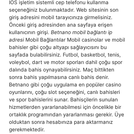
IOS işletim sistemli cep telefonu kullanma
seçeneğiniz bulunmaktadır. Web sitesinin son
giriş adresini mobil tarayıcınıza girmelisiniz.
Önceki giriş adresinden ana sayfaya erişen
kullanıcının girişi.
Betnano mobil bağlantı ip
adresi
Mobil Bağlantılar Mobil casinolar ve mobil
bahisler gibi çoğu altyapı sağlayıcısını bu
sayfada bulabilirsiniz. Futbol, ​​basketbol, ​​tenis,
voleybol, dart ve motor sporları dahil çoğu spor
dalında bahis oynayabilirsiniz. Maç bittikten
sonra bahis yapılmasına canlı bahis denir.
Betnano gibi çoğu uygulama en popüler casino
oyunlarını, çoğu slot seçeneğini, canlı bahisleri
ve spor bahislerini sunar. Bahisçilerin sunulan
hizmetlerden yararlanabilmesi için öncelikle bir
ortaklık programından yararlanması gerekir. Üye
olduktan sonra hesabınıza para aktarmanız
gerekmektedir.