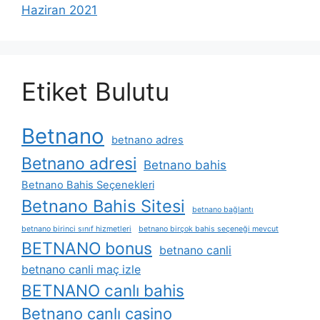
Haziran 2021
Etiket Bulutu
Betnano
betnano adres
Betnano adresi
Betnano bahis
Betnano Bahis Seçenekleri
Betnano Bahis Sitesi
betnano bağlantı
betnano birinci sınıf hizmetleri
betnano birçok bahis seçeneği mevcut
BETNANO bonus
betnano canli
betnano canli maç izle
BETNANO canlı bahis
Betnano canlı casino