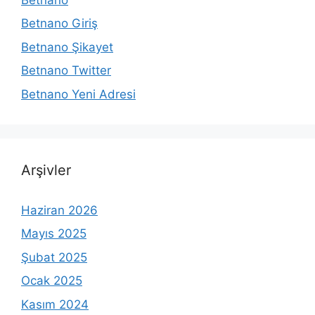
Betnano Giriş
Betnano Şikayet
Betnano Twitter
Betnano Yeni Adresi
Arşivler
Haziran 2026
Mayıs 2025
Şubat 2025
Ocak 2025
Kasım 2024