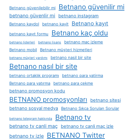
Betnano güvenilir mi
Betnano güvenilebilir mi
betnano güvenlir mi
betnano instagram
Betnano kayıt
Betnano kaydol
betnano kayit
Betnano kaç oldu
betnano kayıt formu
betnano maç izleme
betnano liderleri
betnano lisans
Betnano mobil
Betnano müşteri hizmetleri
betnano nasil bir site
betnano müşteri yardımı
Betnano nasıl bir site
betnano ortaklık programı
betnano para yatirma
Betnano para yatırma
betnano para çekme
betnano promosyon kodu
BETNANO promosyonları
betnano sitesi
betnano sosyal medya
Betnano Sıkça Sorulan Sorular
Betnano tv
betnano telegram hakkında
betnano tv canli maç
betnano tv canli maç izle
BETNANO Twitter
betnano tv izle