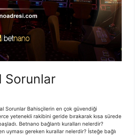
 Sorunlar
l Sorunlar Bahisçilerin en çok güvendiği
erce yetenekli rakibini geride bırakarak kısa sürede
aşladı. Betnano bağlantı kuralları nelerdir?
ken uyması gereken kurallar nelerdir? İsteğe bağlı