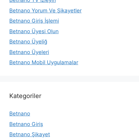
Betnano TV İzleyin
Betnano Yorum Ve Şikayetler
Betnano Giriş İşlemi
Betnano Üyesi Olun
Betnano Üyeliğ
Betnano Üyeleri
Betnano Mobil Uygulamalar
Kategoriler
Betnano
Betnano Giriş
Betnano Şikayet