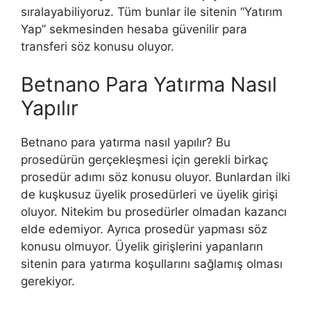
sıralayabiliyoruz. Tüm bunlar ile sitenin “Yatırım
Yap” sekmesinden hesaba güvenilir para
transferi söz konusu oluyor.
Betnano Para Yatırma Nasıl
Yapılır
Betnano para yatırma nasıl yapılır? Bu
prosedürün gerçekleşmesi için gerekli birkaç
prosedür adımı söz konusu oluyor. Bunlardan ilki
de kuşkusuz üyelik prosedürleri ve üyelik girişi
oluyor. Nitekim bu prosedürler olmadan kazancı
elde edemiyor. Ayrıca prosedür yapması söz
konusu olmuyor. Üyelik girişlerini yapanların
sitenin para yatırma koşullarını sağlamış olması
gerekiyor.