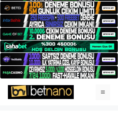
İçeriğe
atla
Menü