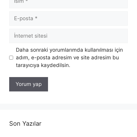
E-
posta
İnternet
sitesi
Daha sonraki yorumlarımda kullanılması için
adım, e-posta adresim ve site adresim bu
tarayıcıya kaydedilsin.
Son Yazılar