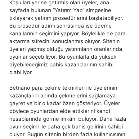
Koşulları yerine getirmiş olan üyeler, ana
sayfada bulunan “Yatırım Yap” simgesine
tıklayarak yatırım prosedürlerini başlatabiliyor.
Bu prosedür adımı sonrasında ise ödeme
kanallarının seçimini yapıyor. Böylelikle de para
aktarma sürecini sonuçlanmış oluyor. Sitenin
üyeleri yapmış olduğu yatırımların oranlarında
oyunlar seçebiliyor. Bu oyunlarla da yüksek
diyebileceğimiz bahis kazançlarının sahibi
olabiliyor.
Betnano para çekme teknikleri ile üyelerinin
kazançlarını anında çekmelerini sağlamaya
gayret ve bir o kadar özen gösteriyor. Üyeler
böylece oyunlardan elde ettiklerini kendi
hesaplarında görme imkânı buluyor. Daha fazla
oyun seçimi ile daha çok bahis gelirinin sahibi
oluyor. Bugün sitenin birden fazla kullanıcısının