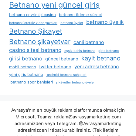
Betnano yeni güncel giriş
betnano çevrimiçi casino
betnano ödeme süreci
betnano üyelik
betnano ücretsiz video yuvaları
betnano üyeler
Betnano Şikayet
Betnano şikayetvar
canli betnano
casino sitesi betnano
eşsiz bahis betnano
giris betnano
kayit betnano
girisi betnano
güncel betnano
yeni adresi betnano
twitter betnano
mobil betnano
yeni giris betnano
android betnano sahipleri
betnano spor bahisleri
şikâyetler betnano üyeler
Avrasya'nın en büyük reklam platformunda olmak için
Microsoft Teams:
reklam@avrasyamarketing.com
adresimizden veya Telegram: @Avrasyamarketing
adresimizden irtibat kurabilirsiniz. (Tek iletişim