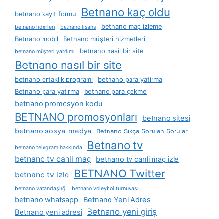
Betnano kaç oldu
betnano kayıt formu
betnano maç izleme
betnano liderleri
betnano lisans
Betnano mobil
Betnano müşteri hizmetleri
betnano nasil bir site
betnano müşteri yardımı
Betnano nasıl bir site
betnano ortaklık programı
betnano para yatirma
Betnano para yatırma
betnano para çekme
betnano promosyon kodu
BETNANO promosyonları
betnano sitesi
betnano sosyal medya
Betnano Sıkça Sorulan Sorular
Betnano tv
betnano telegram hakkında
betnano tv canli maç
betnano tv canli maç izle
BETNANO Twitter
betnano tv izle
betnano vatandaşlığı
betnano voleybol turnuvası
betnano whatsapp
Betnano Yeni Adres
Betnano yeni giriş
Betnano yeni adresi