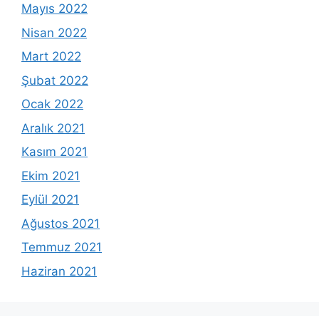
Mayıs 2022
Nisan 2022
Mart 2022
Şubat 2022
Ocak 2022
Aralık 2021
Kasım 2021
Ekim 2021
Eylül 2021
Ağustos 2021
Temmuz 2021
Haziran 2021