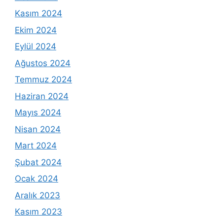
Kasım 2024
Ekim 2024
Eylül 2024
Ağustos 2024
Temmuz 2024
Haziran 2024
Mayıs 2024
Nisan 2024
Mart 2024
Şubat 2024
Ocak 2024
Aralık 2023
Kasım 2023