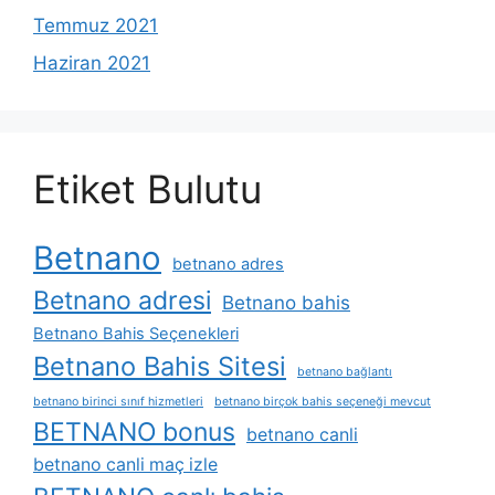
Temmuz 2021
Haziran 2021
Etiket Bulutu
Betnano
betnano adres
Betnano adresi
Betnano bahis
Betnano Bahis Seçenekleri
Betnano Bahis Sitesi
betnano bağlantı
betnano birinci sınıf hizmetleri
betnano birçok bahis seçeneği mevcut
BETNANO bonus
betnano canli
betnano canli maç izle