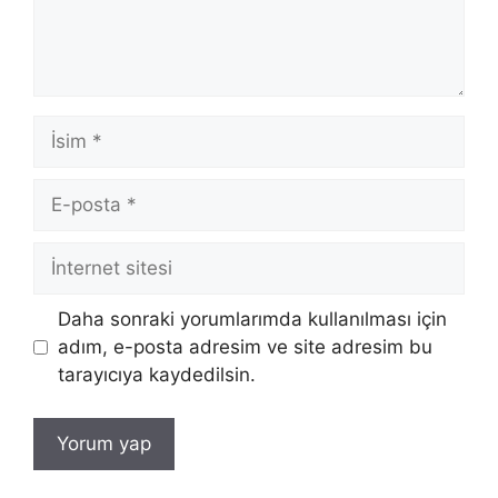
İsim
E-
posta
İnternet
sitesi
Daha sonraki yorumlarımda kullanılması için
adım, e-posta adresim ve site adresim bu
tarayıcıya kaydedilsin.