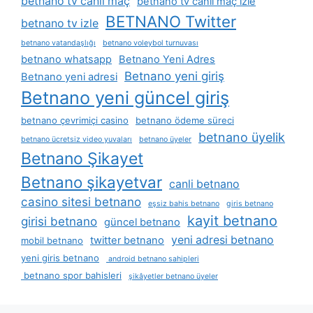
betnano tv canli maç
betnano tv canli maç izle
BETNANO Twitter
betnano tv izle
betnano vatandaşlığı
betnano voleybol turnuvası
betnano whatsapp
Betnano Yeni Adres
Betnano yeni giriş
Betnano yeni adresi
Betnano yeni güncel giriş
betnano çevrimiçi casino
betnano ödeme süreci
betnano üyelik
betnano ücretsiz video yuvaları
betnano üyeler
Betnano Şikayet
Betnano şikayetvar
canli betnano
casino sitesi betnano
eşsiz bahis betnano
giris betnano
kayit betnano
girisi betnano
güncel betnano
yeni adresi betnano
twitter betnano
mobil betnano
yeni giris betnano
android betnano sahipleri
betnano spor bahisleri
şikâyetler betnano üyeler