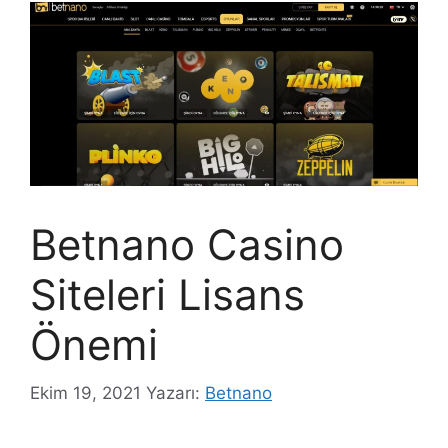
Betnano Casino
Siteleri Lisans
Önemi
Ekim 19, 2021
Yazarı:
Betnano