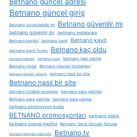
Betnano güncel adresi
Betnano güncel giriş
Betnano güvenilir mi
Betnano güvenilebilir mi
betnano güvenlir mi
betnano instagram
Betnano kayıt
Betnano kaydol
betnano kayit
Betnano kaç oldu
betnano kayıt formu
betnano maç izleme
betnano liderleri
betnano lisans
Betnano mobil
Betnano müşteri hizmetleri
betnano nasil bir site
betnano müşteri yardımı
Betnano nasıl bir site
betnano ortaklık programı
betnano para yatirma
Betnano para yatırma
betnano para çekme
betnano promosyon kodu
BETNANO promosyonları
betnano sitesi
betnano sosyal medya
Betnano Sıkça Sorulan Sorular
Betnano tv
betnano telegram hakkında