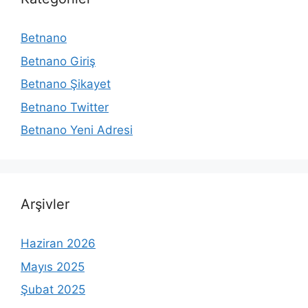
Betnano
Betnano Giriş
Betnano Şikayet
Betnano Twitter
Betnano Yeni Adresi
Arşivler
Haziran 2026
Mayıs 2025
Şubat 2025