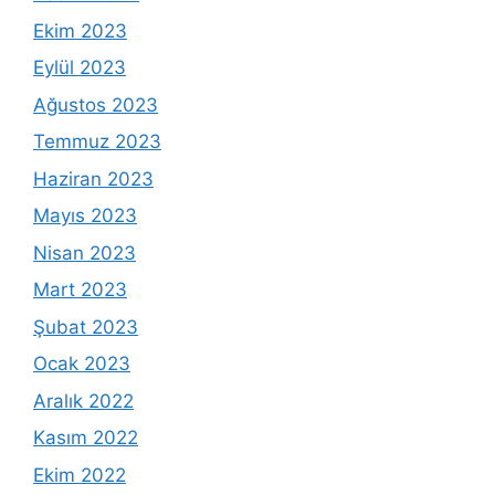
Ekim 2023
Eylül 2023
Ağustos 2023
Temmuz 2023
Haziran 2023
Mayıs 2023
Nisan 2023
Mart 2023
Şubat 2023
Ocak 2023
Aralık 2022
Kasım 2022
Ekim 2022