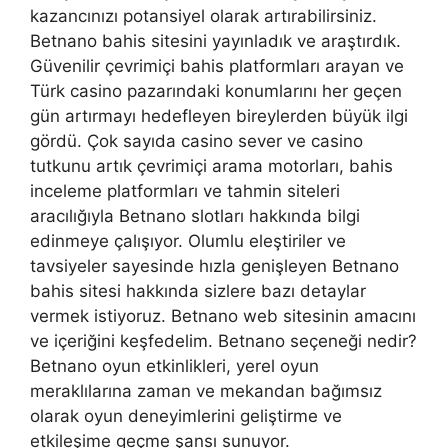
kazancınızı potansiyel olarak artırabilirsiniz.
Betnano bahis sitesini yayınladık ve araştırdık.
Güvenilir çevrimiçi bahis platformları arayan ve
Türk casino pazarındaki konumlarını her geçen
gün artırmayı hedefleyen bireylerden büyük ilgi
gördü. Çok sayıda casino sever ve casino
tutkunu artık çevrimiçi arama motorları, bahis
inceleme platformları ve tahmin siteleri
aracılığıyla Betnano slotları hakkında bilgi
edinmeye çalışıyor. Olumlu eleştiriler ve
tavsiyeler sayesinde hızla genişleyen Betnano
bahis sitesi hakkında sizlere bazı detaylar
vermek istiyoruz. Betnano web sitesinin amacını
ve içeriğini keşfedelim. Betnano seçeneği nedir?
Betnano oyun etkinlikleri, yerel oyun
meraklılarına zaman ve mekandan bağımsız
olarak oyun deneyimlerini geliştirme ve
etkileşime geçme şansı sunuyor.