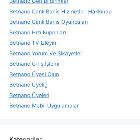
Betnano Geri Bildirimler
Betnano Canlı Bahis Hizmetleri Hakkında
Betnano Canlı Bahis Oyuncuları
Betnano Hızı Kuponları
Betnano TV İzleyin
Betnano Yorum Ve Şikayetler
Betnano Giriş İşlemi
Betnano Üyesi Olun
Betnano Üyeliğ
Betnano Üyeleri
Betnano Mobil Uygulamalar
Kategoriler