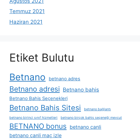
Ağustos 2021
Temmuz 2021
Haziran 2021
Etiket Bulutu
Betnano
betnano adres
Betnano adresi
Betnano bahis
Betnano Bahis Seçenekleri
Betnano Bahis Sitesi
betnano bağlantı
betnano birinci sınıf hizmetleri
betnano birçok bahis seçeneği mevcut
BETNANO bonus
betnano canli
betnano canli maç izle