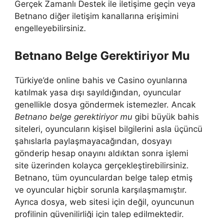
Gerçek Zamanlı Destek ile iletişime geçin veya
Betnano diğer iletişim kanallarına erişimini
engelleyebilirsiniz.
Betnano Belge Gerektiriyor Mu
Türkiye’de online bahis ve Casino oyunlarına
katılmak yasa dışı sayıldığından, oyuncular
genellikle dosya göndermek istemezler. Ancak
Betnano belge gerektiriyor mu
gibi büyük bahis
siteleri, oyuncuların kişisel bilgilerini asla üçüncü
şahıslarla paylaşmayacağından, dosyayı
gönderip hesap onayını aldıktan sonra işlemi
site üzerinden kolayca gerçekleştirebilirsiniz.
Betnano, tüm oyunculardan belge talep etmiş
ve oyuncular hiçbir sorunla karşılaşmamıştır.
Ayrıca dosya, web sitesi için değil, oyuncunun
profilinin güvenilirliği için talep edilmektedir.