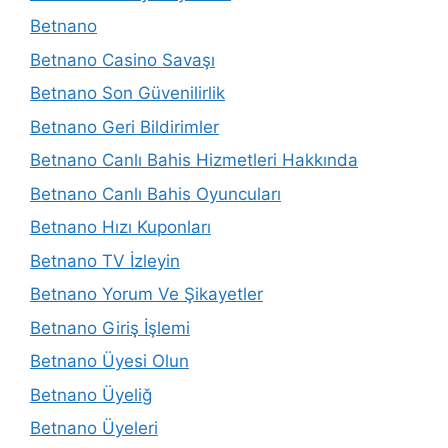
Betnano
Betnano Casino Savaşı
Betnano Son Güvenilirlik
Betnano Geri Bildirimler
Betnano Canlı Bahis Hizmetleri Hakkında
Betnano Canlı Bahis Oyuncuları
Betnano Hızı Kuponları
Betnano TV İzleyin
Betnano Yorum Ve Şikayetler
Betnano Giriş İşlemi
Betnano Üyesi Olun
Betnano Üyeliğ
Betnano Üyeleri