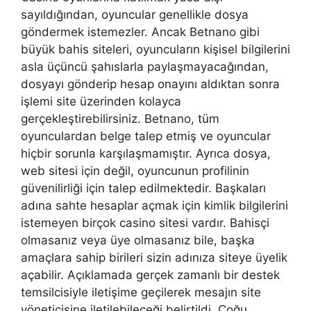
sayıldığından, oyuncular genellikle dosya
göndermek istemezler. Ancak Betnano gibi
büyük bahis siteleri, oyuncuların kişisel bilgilerini
asla üçüncü şahıslarla paylaşmayacağından,
dosyayı gönderip hesap onayını aldıktan sonra
işlemi site üzerinden kolayca
gerçekleştirebilirsiniz. Betnano, tüm
oyunculardan belge talep etmiş ve oyuncular
hiçbir sorunla karşılaşmamıştır. Ayrıca dosya,
web sitesi için değil, oyuncunun profilinin
güvenilirliği için talep edilmektedir. Başkaları
adına sahte hesaplar açmak için kimlik bilgilerini
istemeyen birçok casino sitesi vardır. Bahisçi
olmasanız veya üye olmasanız bile, başka
amaçlara sahip birileri sizin adınıza siteye üyelik
açabilir. Açıklamada gerçek zamanlı bir destek
temsilcisiyle iletişime geçilerek mesajın site
yöneticisine iletilebileceği belirtildi. Çoğu