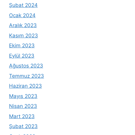
Şubat 2024
Ocak 2024
Aralık 2023
Kasım 2023
Ekim 2023
Eylül 2023
Ağustos 2023
Temmuz 2023
Haziran 2023
Mayıs 2023
Nisan 2023
Mart 2023
Şubat 2023