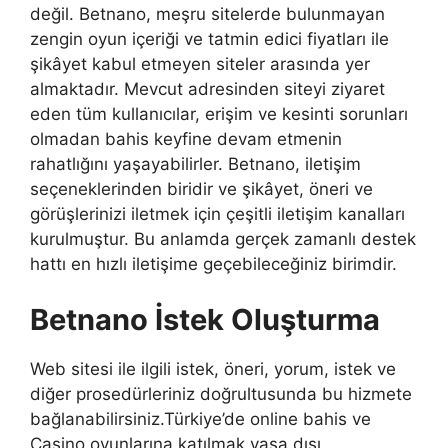
değil. Betnano, meşru sitelerde bulunmayan
zengin oyun içeriği ve tatmin edici fiyatları ile
şikâyet kabul etmeyen siteler arasında yer
almaktadır. Mevcut adresinden siteyi ziyaret
eden tüm kullanıcılar, erişim ve kesinti sorunları
olmadan bahis keyfine devam etmenin
rahatlığını yaşayabilirler. Betnano, iletişim
seçeneklerinden biridir ve şikâyet, öneri ve
görüşlerinizi iletmek için çeşitli iletişim kanalları
kurulmuştur. Bu anlamda gerçek zamanlı destek
hattı en hızlı iletişime geçebileceğiniz birimdir.
Betnano İstek Oluşturma
Web sitesi ile ilgili istek, öneri, yorum, istek ve
diğer prosedürleriniz doğrultusunda bu hizmete
bağlanabilirsiniz.Türkiye’de online bahis ve
Casino oyunlarına katılmak yasa dışı