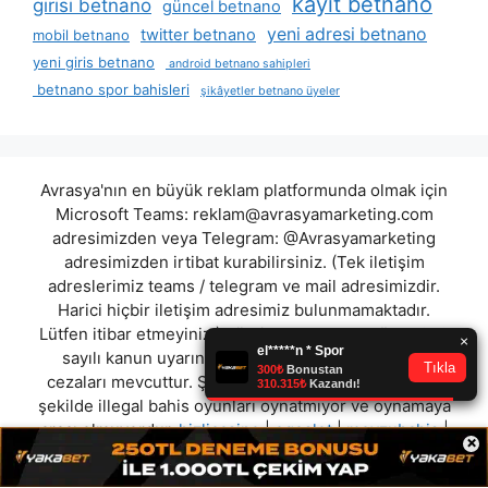
kayit betnano
girisi betnano
güncel betnano
yeni adresi betnano
twitter betnano
mobil betnano
yeni giris betnano
android betnano sahipleri
betnano spor bahisleri
şikâyetler betnano üyeler
Avrasya'nın en büyük reklam platformunda olmak için
Microsoft Teams:
reklam@avrasyamarketing.com
adresimizden veya Telegram: @Avrasyamarketing
adresimizden irtibat kurabilirsiniz. (Tek iletişim
adreslerimiz teams / telegram ve mail adresimizdir.
Harici hiçbir iletişim adresimiz bulunmamaktadır.
Lütfen itibar etmeyiniz.) Türkiye yasalarına göre 7258
sayılı kanun uyarınca yasa dışı bahis oynamanın
cezaları mevcuttur. Şu an bulunduğunuz site hiç bir
şekilde illegal bahis oyunları oynatmıyor ve oynamaya
aracı olmuyordur.
hizlicasino
|
egeslot
|
mevzubahis
|
×
kingroyal
|
7bets
|
hepbahis
|
milyonluk
|
cup90