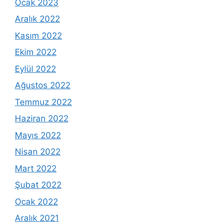
Ocak 2023
Aralık 2022
Kasım 2022
Ekim 2022
Eylül 2022
Ağustos 2022
Temmuz 2022
Haziran 2022
Mayıs 2022
Nisan 2022
Mart 2022
Şubat 2022
Ocak 2022
Aralık 2021