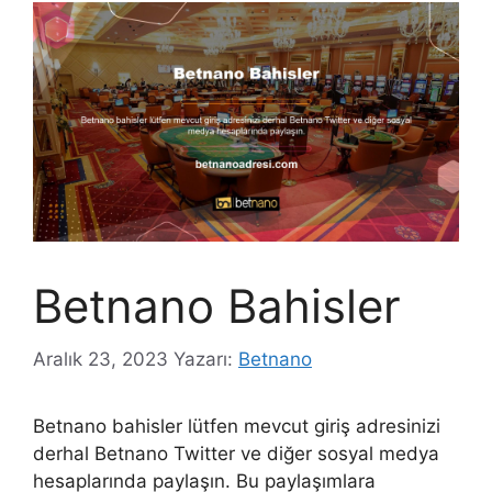
Betnano Bahisler
Aralık 23, 2023
Yazarı:
Betnano
Betnano bahisler lütfen mevcut giriş adresinizi
derhal Betnano Twitter ve diğer sosyal medya
hesaplarında paylaşın. Bu paylaşımlara