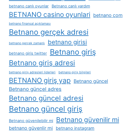
betnano canlı oyunlar
Betnano canlı yardım
BETNANO casino oyunlari
betnano com
betnano finansal açıklaması
Betnano gerçek adresi
betnano girisi
betnano gerçek zamanlı
Betnano giriş
betnano giris twitter
Betnano giriş adresi
betnano giriş adresleri liderleri
betnano giriş bilgileri
BETNANO giriş yap
Betnano güncel
Betnano güncel adres
Betnano güncel adresi
Betnano güncel giriş
Betnano güvenilir mi
Betnano güvenilebilir mi
betnano güvenlir mi
betnano instagram