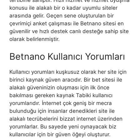
tertibine sahiptir. Hızlı hizmet ve hizmet uyuşma
konusu ile alakalı bir o kadar uyumlu siteler
arasında gelir. Geçen sene oluşturulan bir
çevrimiçi anket çalışması ile Betnano sitesi en
güvenilir ve hızlı destek canlı desteğe sahip site
olarak belirlenmiştir.
Betnano Kullanıcı Yorumları
Kullanıcı yorumları kuşkusuz olarak her site için
birinci kaynak güven aracıdır. Bir bet sitesi ile
alakalı güveninizin oluşması için ilk önce
bakılması gereken kaynak Tabiki kullanıcı
yorumlarıdır. İnternet çok geniş bir mecra
bulunduğu için insanlar denedikleri site ile
alakalı tecrübelerini bizzat internet üzerinden
yorumlarlar. Bu sayede yeni oynayacak biz
kullanıcılar için bir güven öğeyi oluşturur.