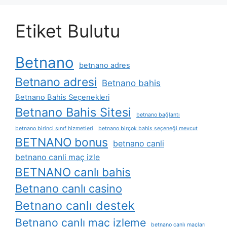
Etiket Bulutu
Betnano
betnano adres
Betnano adresi
Betnano bahis
Betnano Bahis Seçenekleri
Betnano Bahis Sitesi
betnano bağlantı
betnano birinci sınıf hizmetleri
betnano birçok bahis seçeneği mevcut
BETNANO bonus
betnano canli
betnano canli maç izle
BETNANO canlı bahis
Betnano canlı casino
Betnano canlı destek
Betnano canlı maç izleme
betnano canlı maçları