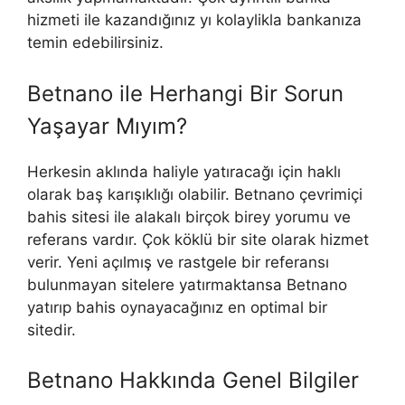
hizmeti ile kazandığınız yı kolaylikla bankanıza
temin edebilirsiniz.
Betnano ile Herhangi Bir Sorun
Yaşayar Mıyım?
Herkesin aklında haliyle yatıracağı için haklı
olarak baş karışıklığı olabilir. Betnano çevrimiçi
bahis sitesi ile alakalı birçok birey yorumu ve
referans vardır. Çok köklü bir site olarak hizmet
verir. Yeni açılmış ve rastgele bir referansı
bulunmayan sitelere yatırmaktansa Betnano
yatırıp bahis oynayacağınız en optimal bir
sitedir.
Betnano Hakkında Genel Bilgiler