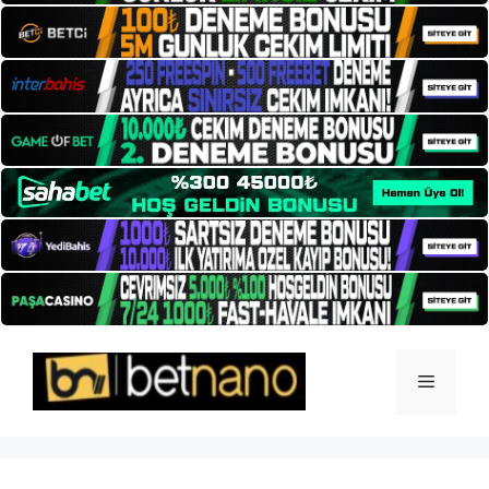
İçeriğe
atla
Menü